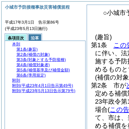
小城市予防接種事故災害補償規程
○小城市
平成17年3月1日 告示第86号
(平成23年5月13日施行)
(趣旨)
条項目次
沿革
第1条
この
本則
第1条
(趣旨)
に伴い、法
第2条
(補償の対象)
第3条
(対象とする予防接種)
施する予防
第4条
(補償対象者)
めるものと
第5条
(補償基準及び補償金額)
第6条
(準用規定)
(補償の対象
附則
第2条
市が
附則
(平成23年4月1日告示第49号)
附則
(平成23年5月13日告示第79号)
定める補償
23年政令第1
場合
(
この
て、市は、
める補償を