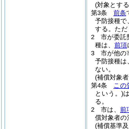
(対象とする
第3条
前条
予防接種で
する。
ただ
2
市が委託
種は、
前項
3
市が他の
予防接種は
ない。
(補償対象者
第4条
この
という。)
る。
2
市は、
前
償対象者の
(補償基準及