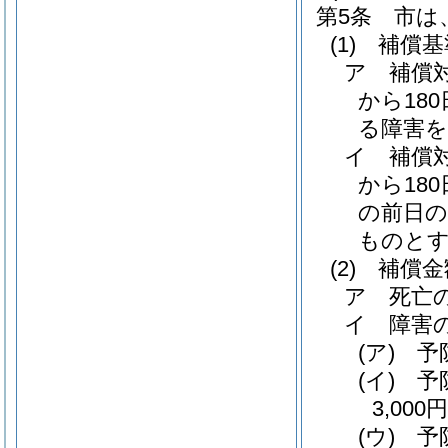
第5条
市は
(1)
補償基
ア
補償
から18
る障害を
イ
補償
から18
の前日の
ものと
(2)
補償金
ア
死亡
イ
障害
(ア)
予
(イ)
予
3,000
(ウ)
予