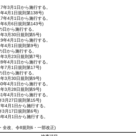
7年3月1日から施行する。
7年4月1日
規則第138号)
7年4月1日から施行する。
7年6月6日
規則第143号)
の日から施行する。
9年3月30日
規則第5号)
9年4月1日から施行する。
0年4月1日
規則第9号)
の日から施行する。
8年3月23日
規則第7号)
8年4月1日から施行する。
9年7月1日
規則第17号)
の日から施行する。
0年3月30日
規則第9号)
0年4月1日から施行する。
1年3月28日
規則第9号)
1年4月1日から施行する。
年3月27日
規則第15号)
7年4月1日から施行する。
年3月17日
規則第6号)
8年4月1日から施行する。
5・全改、令8規則6・一部改正)