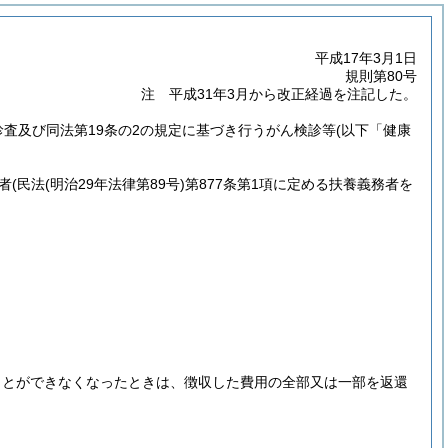
平成17年3月1日
規則第80号
注 平成31年3月から改正経過を注記した。
診査及び同法第19条の2の規定に基づき行うがん検診等
(以下「健康
者
(民法
(明治29年法律第89号)
第877条第1項に定める扶養義務者を
。
ことができなくなったときは、徴収した費用の全部又は一部を返還