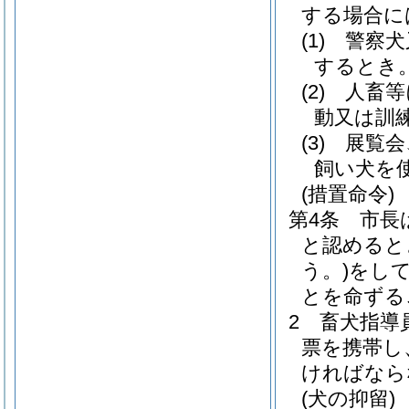
する場合に
(1)
警察犬
するとき
(2)
人畜等
動又は訓
(3)
展覧会
飼い犬を
(措置命令)
第4条
市長
と認めると
う。)
をし
とを命ずる
2
畜犬指導
票を携帯し
ければなら
(犬の抑留)