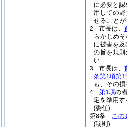
に必要と認
用しての野
せることが
2
市長は、
らかじめそ
に被害を及
の旨を規則
い。
3
市長は、
条第1項第1
も、その損
4
第1項
の
定を準用す
(委任)
第8条
この
(罰則)