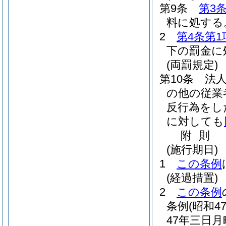
第9条
第3
料に処する
2
第4条第1
下の罰金に
(両罰規定)
第10条
法
の他の従業
反行為をし
に対しても
附
則
(施行期日)
1
この条例
(経過措置)
2
この条例
条例
(昭和4
47年三日月