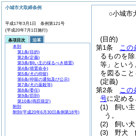
小城市犬取締条例
○小城市
平成17年3月1日 条例第121号
(平成20年7月1日施行)
(目的)
条項目次
沿革
第1条
この
本則
第1条
(目的)
るものを除
第2条
(定義)
第3条
(飼い主の採るべき措置)
等」という
第4条
(措置命令)
を図ること
第5条
(犬の抑留)
第6条
(抑留の通知及び公示)
(定義)
第7条
(犬の薬殺等)
第2条
この
第8条
(委任)
第9条
(罰則)
号
に定める
第10条
(両罰規定)
(1)
飼い主
附則
附則
(平成20年6月30日条例第18号)
う。
(2)
飼い犬
(3)
野犬 