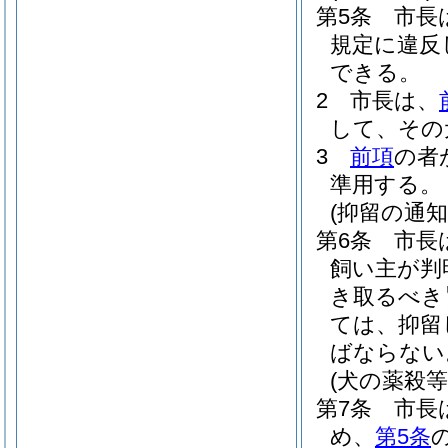
第5条
市長
規定に違反
できる。
2
市長は、
して、その
3
前項
の者
準用する。
(抑留の通知
第6条
市長
飼い主が判
き取るべき
ては、抑留
ばならない
(犬の薬殺等
第7条
市長
め、
第5条