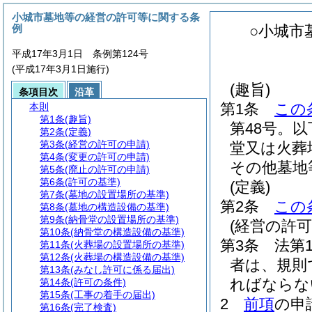
小城市墓地等の経営の許可等に関する条
例
○小城市
平成17年3月1日 条例第124号
(平成17年3月1日施行)
(趣旨)
条項目次
沿革
第1条
この
本則
第1条
(趣旨)
第48号。
第2条
(定義)
第3条
(経営の許可の申請)
堂又は火葬
第4条
(変更の許可の申請)
その他墓地
第5条
(廃止の許可の申請)
第6条
(許可の基準)
(定義)
第7条
(墓地の設置場所の基準)
第2条
この
第8条
(墓地の構造設備の基準)
第9条
(納骨堂の設置場所の基準)
(経営の許可
第10条
(納骨堂の構造設備の基準)
第3条
法第
第11条
(火葬場の設置場所の基準)
第12条
(火葬場の構造設備の基準)
者は、規則
第13条
(みなし許可に係る届出)
ればならな
第14条
(許可の条件)
第15条
(工事の着手の届出)
2
前項
の申
第16条
(完了検査)