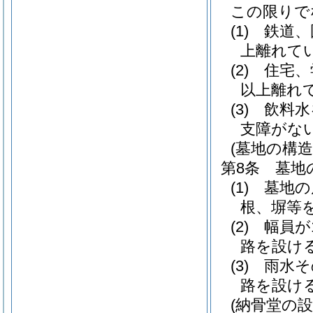
この限りで
(1)
鉄道、
上離れて
(2)
住宅、
以上離れ
(3)
飲料水
支障がな
(墓地の構造
第8条
墓地
(1)
墓地の
根、塀等
(2)
幅員が
路を設け
(3)
雨水そ
路を設け
(納骨堂の