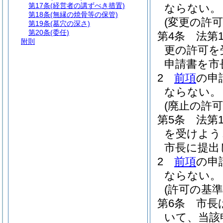
第17条
(経営者の講ずべき措置)
ならない。
第18条
(無縁の焼骨等の保管)
(変更の許可
第19条
(墓穴の深さ)
第20条
(委任)
第4条
法第
附則
更の許可を
申請書を市
2
前項
の申
ならない。
(廃止の許可
第5条
法第
を受けよう
市長に提出
2
前項
の申
ならない。
(許可の基準
第6条
市長
いて、当該