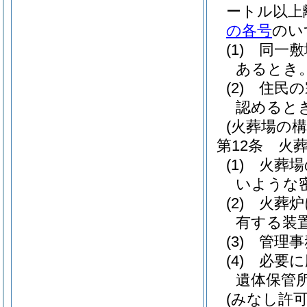
ートル以上
の各号
のい
(1)
同一敷
あるとき
(2)
住民の
認めると
(火葬場の
第12条
火
(1)
火葬場
いような
(2)
火葬炉
有する装
(3)
管理事
(4)
必要に
遺体保管
(みなし許