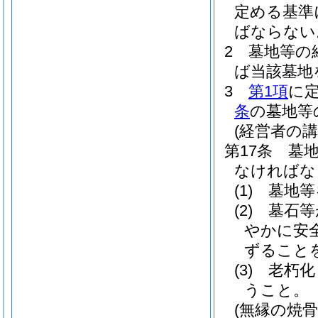
定める基準
ばならない
2
墓地等の
ば当該墓地
3
第1項
に
条
の墓地等
(経営者の
第17条
墓
なければな
(1)
墓地等
(2)
墓石等
やかに安
ずること
(3)
老朽化
うこと。
(無縁の焼骨