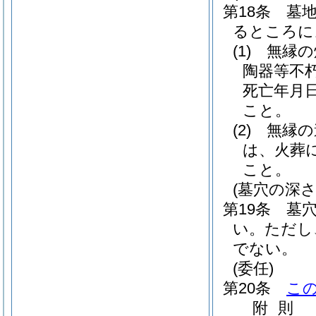
第18条
墓
るところに
(1)
無縁の
陶器等不
死亡年月
こと。
(2)
無縁の
は、火葬
こと。
(墓穴の深さ
第19条
墓
い。
ただし
でない。
(委任)
第20条
こ
附
則