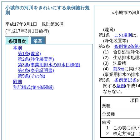
小城市の河川をきれいにする条例施行規
則
○小城市の河
平成17年3月1日 規則第86号
(趣旨)
(平成17年3月1日施行)
第1条
この規則
は
(浄化装置等)
条項目次
沿革
第2条
条例第2条第
本則
(1)
合併処理浄化
第1条
(趣旨)
(2)
生活排水処理
第2条
(浄化装置等)
(3)
沈殿槽
第3条
(事業用排水の排水目標値)
(4)
前3号
に掲げ
第4条
(身分証明書)
(事業用排水の排水
第5条
(その他)
第3条
条例第13条
附則
関する
条例
(平成1
別記様式
(第4条関係)
ならない。
項目
業種
全業種
備考
1 この表にお
2 検定方法は