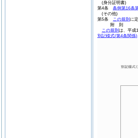
(身分証明書)
第4条
条例第16条
(その他)
第5条
この規則
に
附
則
この規則
は、平成
別記様式
(第4条関係)