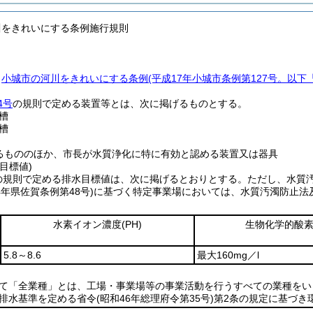
川をきれいにする条例施行規則
、
小城市の河川をきれいにする条例
(平成17年小城市条例第127号。以下
4号
の規則で定める装置等とは、次に掲げるものとする。
槽
槽
るもののほか、市長が水質浄化に特に有効と認める装置又は器具
目標値)
の規則で定める排水目標値は、次に掲げるとおりとする。
ただし、水質
4年県佐賀条例第48号)
に基づく特定事業場においては、水質汚濁防止法
水素イオン濃度
(PH)
生物化学的酸
5.8～8.6
最大160mg／l
いて「全業種」とは、工場・事業場等の事業活動を行うすべての業種をい
、排水基準を定める省令
(昭和46年総理府令第35号)
第2条の規定に基づき