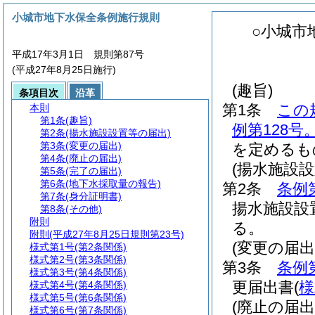
小城市地下水保全条例施行規則
○小城市
平成17年3月1日 規則第87号
(平成27年8月25日施行)
(趣旨)
条項目次
沿革
第1条
この
本則
第1条
(趣旨)
例第128号
第2条
(揚水施設設置等の届出)
第3条
(変更の届出)
を定めるも
第4条
(廃止の届出)
(揚水施設設
第5条
(完了の届出)
第6条
(地下水採取量の報告)
第2条
条例
第7条
(身分証明書)
揚水施設設
第8条
(その他)
附則
る。
附則
(平成27年8月25日規則第23号)
(変更の届出
様式第1号
(第2条関係)
様式第2号
(第3条関係)
第3条
条例
様式第3号
(第4条関係)
更届出書
(
様
様式第4号
(第4条関係)
様式第5号
(第6条関係)
(廃止の届出
様式第6号
(第7条関係)