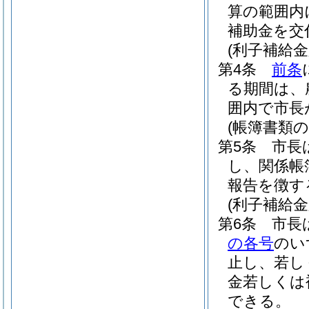
算の範囲内
補助金を交
(利子補給
第4条
前条
る期間は、
囲内で市長
(帳簿書類の
第5条
市長
し、関係帳
報告を徴す
(利子補給
第6条
市長
の各号
のい
止し、若し
金若しくは
できる。