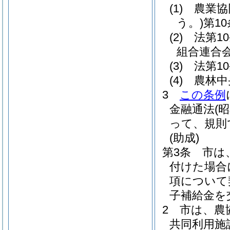
(1)
農業協
う。)
第1
(2)
法第1
組合連合
(3)
法第1
(4)
農林中
3
この条例
金融通法
(
って、規則
(助成)
第3条
市は
付けた場合
項について
子補給金を
2
市は、農
共同利用施