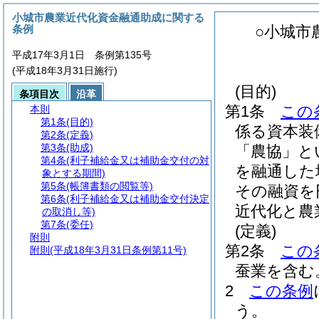
小城市農業近代化資金融通助成に関する
条例
○小城市
平成17年3月1日 条例第135号
(平成18年3月31日施行)
(目的)
条項目次
沿革
第1条
この
本則
第1条
(目的)
係る資本装
第2条
(定義)
第3条
(助成)
「農協」と
第4条
(利子補給金又は補助金交付の対
を融通した
象とする期間)
第5条
(帳簿書類の閲覧等)
その融資を
第6条
(利子補給金又は補助金交付決定
近代化と農
の取消し等)
第7条
(委任)
(定義)
附則
第2条
この
附則
(平成18年3月31日条例第11号)
蚕業を含む
2
この条例
う。