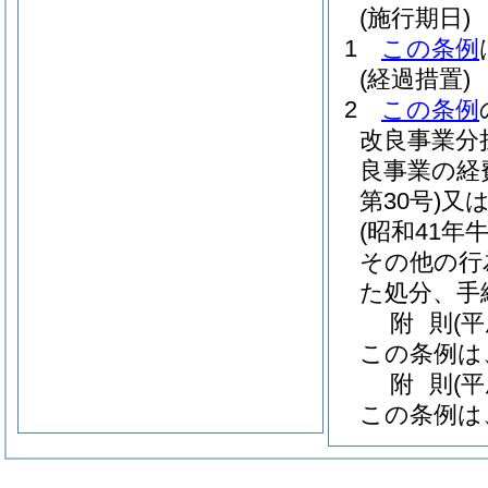
(施行期日)
1
この条例
(経過措置)
2
この条例
改良事業分
良事業の経
第30号)
又
(昭和41年
その他の行
た処分、手
附
則
(
この条例は
附
則
(
この条例は