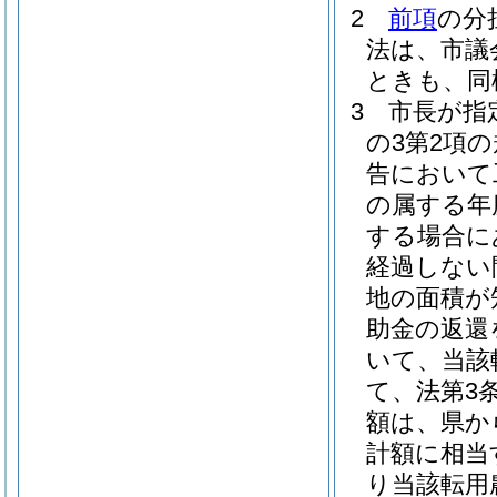
2
前項
の分
法は、市議
ときも、同
3
市長が指
の3第2項
告において
の属する年
する場合に
経過しない
地の面積が
助金の返還
いて、当該
て、法第3
額は、県か
計額に相当
り当該転用