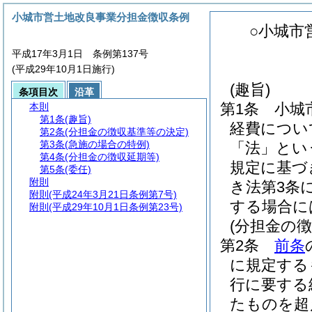
小城市営土地改良事業分担金徴収条例
○小城市
平成17年3月1日 条例第137号
(平成29年10月1日施行)
(趣旨)
条項目次
沿革
第1条
小城
本則
第1条
(趣旨)
経費につい
第2条
(分担金の徴収基準等の決定)
第3条
(急施の場合の特例)
「法」とい
第4条
(分担金の徴収延期等)
規定に基づ
第5条
(委任)
附則
き法第3条
附則
(平成24年3月21日条例第7号)
する場合に
附則
(平成29年10月1日条例第23号)
(分担金の
第2条
前条
に規定する
行に要する
たものを超