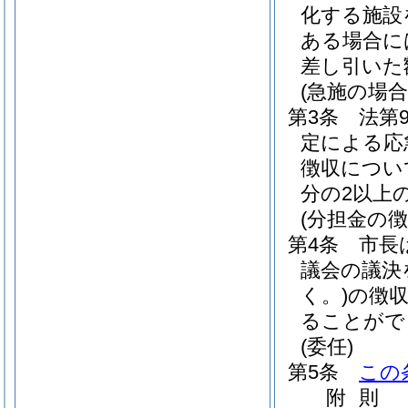
化する施設
ある場合に
差し引いた
(急施の場合
第3条
法第
定による応
徴収につい
分の2以上
(分担金の徴
第4条
市長
議会の議決
く。)
の徴
ることがで
(委任)
第5条
この
附
則