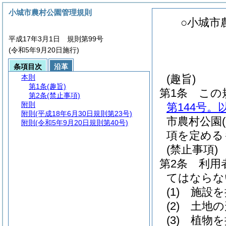
小城市農村公園管理規則
○小城市
平成17年3月1日 規則第99号
(令和5年9月20日施行)
条項目次
沿革
(趣旨)
本則
第1条
(趣旨)
第1条
この
第2条
(禁止事項)
附則
第144号。
附則
(平成18年6月30日規則第23号)
市農村公園
附則
(令和5年9月20日規則第40号)
項を定める
(禁止事項)
第2条
利用
てはならな
(1)
施設を
(2)
土地の
(3)
植物を