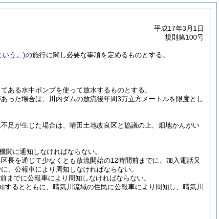
平成17年3月1日
規則第100号
という。)
の施行に関し必要な事項を定めるものとする。
してある水中ポンプを使って放水するものとする。
あった場合は、川内ダムの放流後年間3万立方メートルを限度とし
水不足が生じた場合は、晴田土地改良区と協議の上、畑地かんがい
機関に通知しなければならない。
区長を通じて少なくとも放流開始の12時間前までに、加入電話又
でに、公報車により周知しなければならない。
分前までに公報車により周知しなければならない。
知するとともに、晴気川流域の住民に公報車により周知し、晴気川