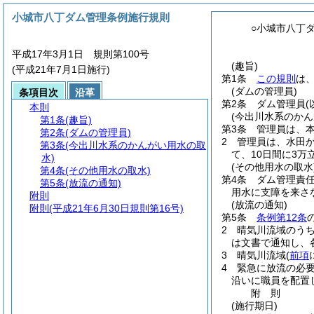
小城市八丁ダム管理条例施行規則
○小城市八丁
平成17年3月1日 規則第100号
(趣旨)
(平成21年7月1日施行)
第1条
この規則
は
(ダムの管理員)
条項目次
沿革
第2条
ダム管理員
本則
(今出川水系のかん
第1条
(趣旨)
第3条
管理員は、
第2条
(ダムの管理員)
2
管理員は、水田
第3条
(今出川水系のかんがい用水の取
て、10日間に3
水)
(その他用水の取水
第4条
(その他用水の取水)
第4条
ダム管理責
第5条
(放流の通知)
用水に支障を来さ
附則
(放流の通知)
附則
(平成21年6月30日規則第16号)
第5条
条例第12条
2
晴気川流域のう
は文書で通知し、
3
晴気川流域
(
前項
4
緊急に放流の必
沿いに職員を配置
附
則
(施行期日)