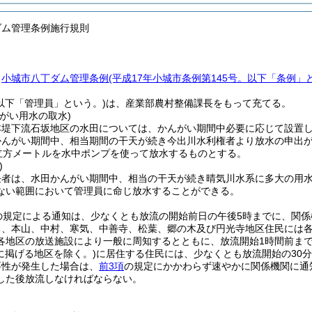
ダム管理条例施行規則
、
小城市八丁ダム管理条例
(平成17年小城市条例第145号。以下「条例」
(以下「管理員」という。)
は、産業部農村整備課長をもって充てる。
がい用水の取水)
本堤下流石坂地区の水田については、かんがい期間中必要に応じて設置
かんがい期間中、相当期間の干天が続き今出川水利権者より放水の申出が
万立方メートルを水中ポンプを使って放水するものとする。
)
任者は、水田かんがい期間中、相当の干天が続き晴気川水系に多大の用
ない範囲において管理員に命じ放水することができる。
の規定による通知は、少なくとも放流の開始前日の午後5時までに、関係
ち、本山、中村、寒気、中善寺、松葉、郷の木及び円光寺地区住民には各
各地区の放送施設により一般に周知するとともに、放流開始1時間前ま
に掲げる地区を除く。)
に居住する住民には、少なくとも放流開始の30
要性が発生した場合は、
前3項
の規定にかかわらず速やかに関係機関に通
した後放流しなければならない。