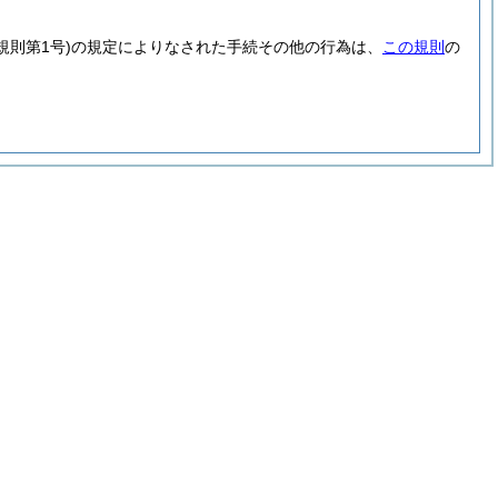
規則第1号)
の規定によりなされた手続その他の行為は、
この規則
の