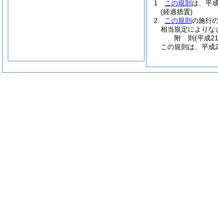
1
この規則
は、平成
(経過措置)
2
この規則
の施行
相当規定によりな
附
則
(平成2
この規則は、平成2