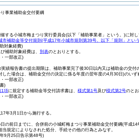
つり事業補助金交付要綱
開催する小城市梅まつり実行委員会
(以下「補助事業者」という。)
に対し
城市補助金等交付規則
(平成17年小城市規則第39号。以下「規則」という
助対象経費)
及び補助対象経費は、
別表
のとおりとする。
8・一部改正)
の実績報告書の提出期限は、補助事業完了後30日以内又は補助金の交付の
付した場合は、補助金交付の決定に係る年度の翌年度の4月30日)
のいず
8・一部改正)
書)
第1項
に規定する補助金等交付請求書は、
様式第1号
及び
様式第2号
のとお
8・一部改正)
17年3月1日から施行する。
の日の前日までに、合併前の小城町梅まつり事業補助金交付要綱
(平成1
相当規定によりなされた処分、手続その他の行為とみなす。
年9月25日
告示第48号)