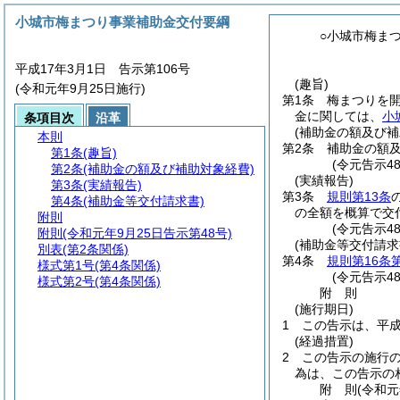
小城市梅まつり事業補助金交付要綱
○小城市梅ま
平成17年3月1日 告示第106号
(趣旨)
(令和元年9月25日施行)
第1条
梅まつりを
金に関しては、
小
条項目次
沿革
(補助金の額及び補
本則
第2条
補助金の額
第1条
(趣旨)
(令元告示4
第2条
(補助金の額及び補助対象経費)
(実績報告)
第3条
(実績報告)
第3条
規則第13条
第4条
(補助金等交付請求書)
の全額を概算で交
附則
(令元告示4
附則
(令和元年9月25日告示第48号)
(補助金等交付請求
別表
(第2条関係)
第4条
規則第16条
様式第1号
(第4条関係)
(令元告示4
様式第2号
(第4条関係)
附
則
(施行期日)
1
この告示は、平成
(経過措置)
2
この告示の施行
為は、この告示の
附
則
(令和元