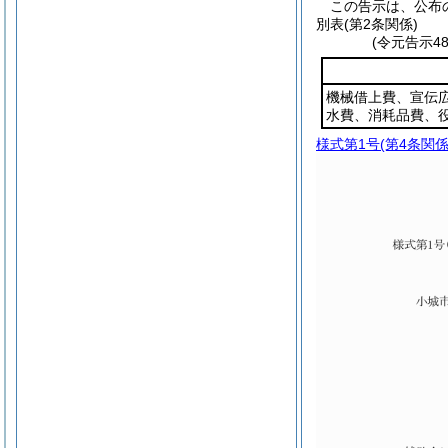
この告示は、公布
別表
(第2条関係)
(令元告示4
機械借上費、宣伝
水費、消耗品費、
様式第1号
(第4条関係