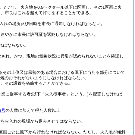
。
ただし、火入地を0.5ヘクタール以下に区画し、その1区画に火
は、市長はこれを超えて許可をすることができる。
入れの場所及び日時を市長に通知しなければならない。
、速やかに市長に許可証を返納しなければならない。
ればならない。
なされ、かつ、現地の気象状況に異常が認められないことを確認し
けるその上側又は風勢のある場合における風下に当たる部分について
延焼のおそれがないようにしなければならない。
は、その設置を省略することができる。
作業に従事する者
(以下「火入従事者」という。)
を配置しなければ
前号
の人数に加えて得た人数以上
者を火入れの現場から退去させてはならない。
区画ごとに風下から行わなければならない。
ただし、火入地が傾斜