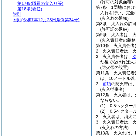
(許可の対象面積)
第17条
(職員の立入り等)
第7条
1団地におけ
第18条
(委任)
入れを行い、完全
附則
(火入れの通知)
附則
(令和7年12月23日条例第34号)
第8条
火入れの許
(許可証の返納)
第9条
火入者は、
(火入責任者の義務
第10条
火入責任者
2
火入責任者は、
3
火入責任者は、
た後でなければ火
(防火帯の設置)
第11条
火入責任者
は、10メートル以
2
前項
の防火帯は
(火入従事者)
第12条
火入者は、
ならない。
(1)
0.5ヘクター
(2)
0.5ヘクタ
2
火入者は、消火
3
火入責任者は、
(火入れの方法)
第13条
火入れは、