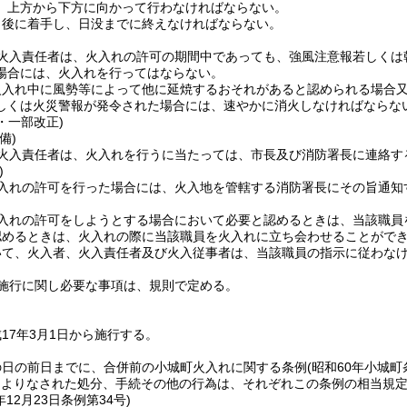
、上方から下方に向かって行わなければならない。
出後に着手し、日没までに終えなければならない。
火入責任者は、火入れの許可の期間中であっても、強風注意報若しくは
場合には、火入れを行ってはならない。
火入れ中に風勢等によって他に延焼するおそれがあると認められる場合
しくは火災警報が発令された場合には、速やかに消火しなければならな
4・一部改正)
備)
火入責任者は、火入れを行うに当たっては、市長及び消防署長に連絡す
)
入れの許可を行った場合には、火入地を管轄する消防署長にその旨通知
入れの許可をしようとする場合において必要と認めるときは、当該職員
認めるときは、火入れの際に当該職員を火入れに立ち会わせることがで
いて、火入者、火入責任者及び火入従事者は、当該職員の指示に従わな
施行に関し必要な事項は、規則で定める。
17年3月1日から施行する。
の日の前日までに、合併前の小城町火入れに関する条例
(昭和60年小城町
によりなされた処分、手続その他の行為は、それぞれこの条例の相当規
年12月23日
条例第34号)