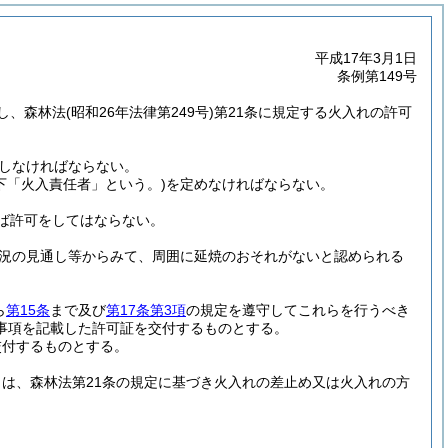
平成17年3月1日
条例第149号
し、森林法
(昭和26年法律第249号)
第21条に規定する火入れの許可
しなければならない。
下「火入責任者」という。)
を定めなければならない。
ば許可をしてはならない。
況の見通し等からみて、周囲に延焼のおそれがないと認められる
ら
第15条
まで及び
第17条第3項
の規定を遵守してこれらを行うべき
事項を記載した許可証を交付するものとする。
交付するものとする。
は、森林法第21条の規定に基づき火入れの差止め又は火入れの方