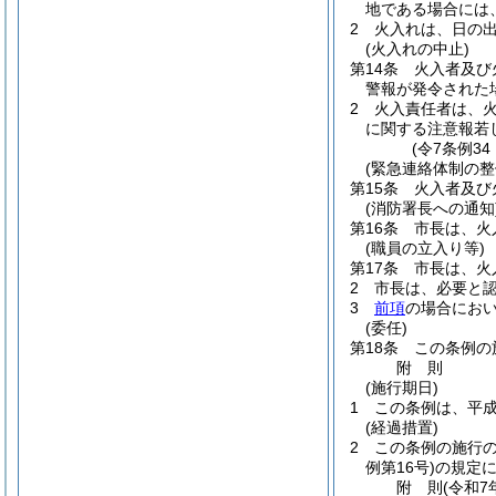
地である場合には
2
火入れは、日の
(火入れの中止)
第14条
火入者及び
警報が発令された
2
火入責任者は、
に関する注意報若
(令7条例3
(緊急連絡体制の整
第15条
火入者及び
(消防署長への通知
第16条
市長は、火
(職員の立入り等)
第17条
市長は、火
2
市長は、必要と
3
前項
の場合にお
(委任)
第18条
この条例の
附
則
(施行期日)
1
この条例は、平成
(経過措置)
2
この条例の施行
例第16号)
の規定
附
則
(令和7