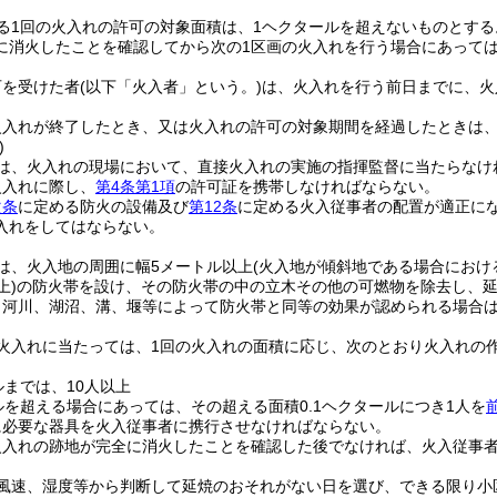
る1回の火入れの許可の対象面積は、1ヘクタールを超えないものとする
に消火したことを確認してから次の1区画の火入れを行う場合にあって
可を受けた者
(以下「火入者」という。)
は、火入れを行う前日までに、火
火入れが終了したとき、又は火入れの許可の対象期間を経過したときは
)
は、火入れの現場において、直接火入れの実施の指揮監督に当たらなけ
火入れに際し、
第4条第1項
の許可証を携帯しなければならない。
次条
に定める防火の設備及び
第12条
に定める火入従事者の配置が適正に
入れをしてはならない。
は、火入地の周囲に幅5メートル以上
(火入地が傾斜地である場合にお
上)
の防火帯を設け、その防火帯の中の立木その他の可燃物を除去し、
、河川、湖沼、溝、堰等によって防火帯と同等の効果が認められる場合
火入れに当たっては、1回の火入れの面積に応じ、次のとおり火入れの
ルまでは、10人以上
ールを超える場合にあっては、その超える面積0.1ヘクタールにつき1人を
に必要な器具を火入従事者に携行させなければならない。
火入れの跡地が完全に消火したことを確認した後でなければ、火入従事
風速、湿度等から判断して延焼のおそれがない日を選び、できる限り小