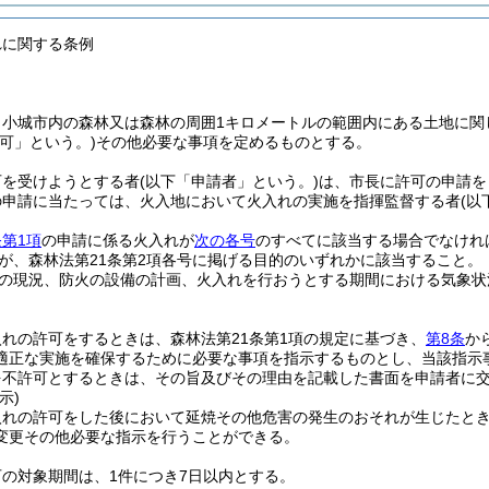
れに関する条例
、小城市内の森林又は森林の周囲1キロメートルの範囲内にある土地に関
可」という。)
その他必要な事項を定めるものとする。
可を受けようとする者
(以下「申請者」という。)
は、市長に許可の申請を
の申請に当たっては、火入地において火入れの実施を指揮監督する者
(以
第1項
の申請に係る火入れが
次の各号
のすべてに該当する場合でなけれ
が、森林法第21条第2項各号に掲げる目的のいずれかに該当すること。
の現況、防火の設備の計画、火入れを行おうとする期間における気象状
れの許可をするときは、森林法第21条第1項の規定に基づき、
第8条
か
適正な実施を確保するために必要な事項を指示するものとし、当該指示
を不許可とするときは、その旨及びその理由を記載した書面を申請者に
示)
入れの許可をした後において延焼その他危害の発生のおそれが生じたとき
変更その他必要な指示を行うことができる。
の対象期間は、1件につき7日以内とする。