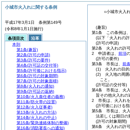
小城市火入れに関する条例
○小城市火入
平成17年3月1日 条例第149号
(趣旨)
(令和8年1月1日施行)
第1条
この条例は
(以下「火入れの許
条項目次
沿革
(許可の申請)
本則
第2条
火入れの許
第1条
(趣旨)
2
申請者は、
前項
第2条
(許可の申請)
(許可の要件)
第3条
(許可の要件)
第3条
市長は、
前条
第4条
(許可証の交付等)
(1)
火入れの目的
第5条
(許可後における指示)
(2)
火入地の周囲
第6条
(許可の対象期間)
こと。
第7条
(許可の対象面積)
(許可証の交付等)
第8条
(火入れの通知)
第4条
市長は、火入
第9条
(許可証の返納)
旨その他火入れの
第10条
(火入責任者の義務)
2
市長は、火入れ
第11条
(防火帯の設置)
(許可後における指
第12条
(火入従事者)
第5条
市長は、火
第13条
(火入れの方法)
法若しくは期日の
第14条
(火入れの中止)
(許可の対象期間)
第15条
(緊急連絡体制の整備)
第6条
火入れの許可
第16条
(消防署長への通知)