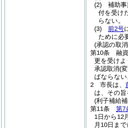
(2)
補助事
付を受け
らない。
(3)
前2号
ために必
(承認の取
第10条
融
更を受けよ
承認取消
(変
ばならない
2
市長は、
は、その旨
(利子補給
第11条
第7
1日から1
月10日ま