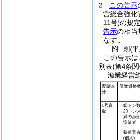
2
この告示
営総合強化
11号)
の規
告示
の相当
なす。
附
則
(平
この告示は
別表
(第4条関
漁業経営
資金区
借受資格
分
1号資
・総トン
金
20トン
満の漁
漁業者
・養殖業
(個人)