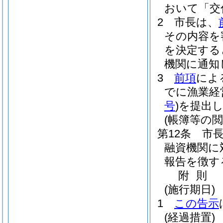
おいて「交
2
市長は、
その内容を
を決定する
機関に通知
3
前項
によ
でに漁業経
号
)
を提出
(帳簿等の閲
第12条
市
融資機関に
報告を徴す
附
則
(施行期日)
1
この告示
(経過措置)