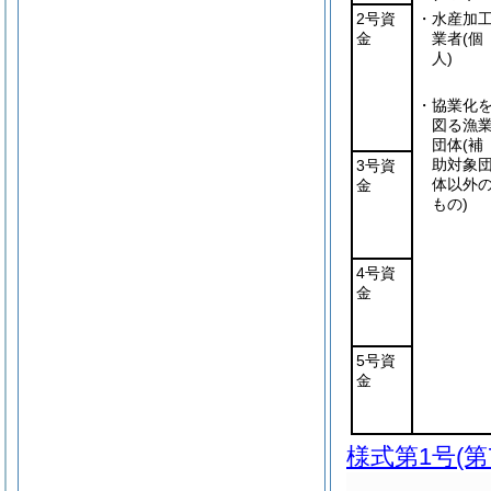
2号資
・水産加
金
業者
(個
人)
・協業化
図る漁
団体
(補
助対象
3号資
体以外
金
もの)
4号資
金
5号資
金
様式第1号
(