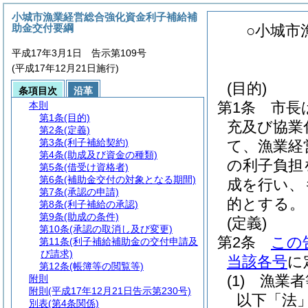
小城市漁業経営総合強化資金利子補給補
助金交付要綱
○小城市
平成17年3月1日 告示第109号
(平成17年12月21日施行)
(目的)
条項目次
沿革
第1条
市長
本則
第1条
(目的)
充及び協業
第2条
(定義)
第3条
(利子補給契約)
て、漁業経
第4条
(助成及び資金の種類)
の利子負担
第5条
(借受け資格者)
第6条
(補助金交付の対象となる期間)
成を行い、
第7条
(承認の申請)
的とする。
第8条
(利子補給の承認)
第9条
(助成の条件)
(定義)
第10条
(承認の取消し及び変更)
第2条
この
第11条
(利子補給補助金の交付申請及
び請求)
当該各号
に
第12条
(帳簿等の閲覧等)
(1)
漁業者
附則
附則
(平成17年12月21日告示第230号)
以下「法」
別表
(第4条関係)