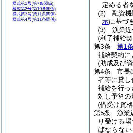
様式第1号
(第7条関係)
定める者
様式第2号
(第10条関係)
(2)
融資機
様式第3号
(第11条関係)
様式第4号
(第11条関係)
示
に基づ
(3)
漁業近
(利子補給契
第3条
第1
補給契約に
(助成及び資
第4条
市長
者等に貸し
補給を行っ
対し予算の
(借受け資格
第5条
漁業
り受ける場
ばならない