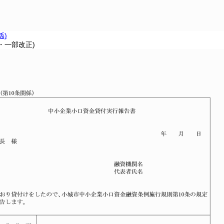
係)
1・一部改正)