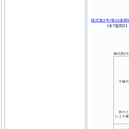
様式第2号
(第10条関
(令7規則2