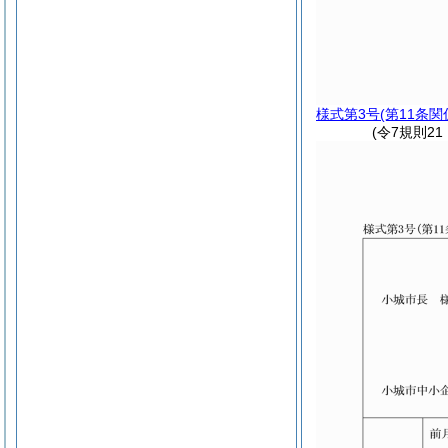
様式第3号
(第11条関
(令7規則2