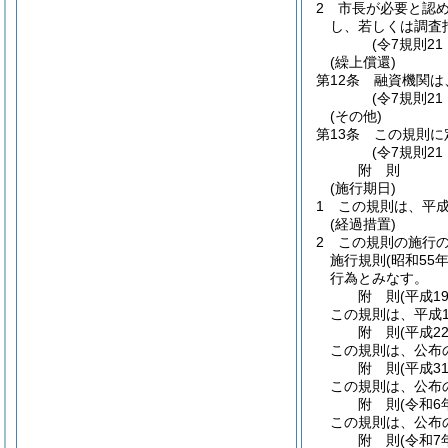
2
市長が必要と認
し、若しくは調査
(令7規則2
(繰上償還)
第12条
融資機関は
(令7規則2
(その他)
第13条
この規則に
(令7規則2
附
則
(施行期日)
1
この規則は、平成
(経過措置)
2
この規則の施行
施行規則
(昭和55
行為とみなす。
附
則
(平成1
この規則は、平成1
附
則
(平成2
この規則は、公布
附
則
(平成3
この規則は、公布
附
則
(令和6
この規則は、公布
附
則
(令和7