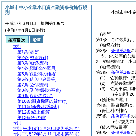
小城市中小企業小口資金融資条例施行規
則
○小城市中小
平成17年3月1日 規則第106号
(令和7年4月1日施行)
(趣旨)
第1条
この規則は
条項目次
沿革
(融資方針)
本則
第2条
条例第2条
に
第1条
(趣旨)
う。)
の効率的な運
第2条
(融資方針)
2
融資機関は、小
第3条
(融資機関)
(融資機関)
第4条
(預託金の運用)
第3条
条例第2条
に
第5条
(保証料の補給)
(1)
佐賀銀行牛津
第6条
(借入申込書等)
(2)
佐賀共栄銀行
第7条
(受付機関)
(3)
佐賀東信用組
第8条
(受付機関の審査)
(令6規則2
第9条
(保証の決定)
(預託金の運用)
第10条
(融資機関の貸付け)
第4条
融資機関は
第11条
(報告及び調査)
(保証料の補給)
第12条
(繰上償還)
第5条
条例第6条
の
第13条
(その他)
(令7規則2
附則
(借入申込書等)
附則
(平成19年3月30日規則第26号)
第6条
条例第8条
に
附則
(平成22年8月11日規則第28号)