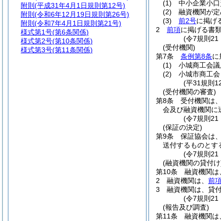
(1)
中小企業小口
附則
(平成31年4月1日規則第12号)
(2)
融資機関が定
附則
(令和6年12月19日規則第26号)
(3)
前2号
に掲げ
附則
(令和7年4月1日規則第21号)
2
前項
に掲げる書
様式第1号
(第6条関係)
(令7規則2
様式第2号
(第10条関係)
(受付機関)
様式第3号
(第11条関係)
第7条
条例第8条
に
(1)
小城商工会議
(2)
小城市商工会
(平31規則
(受付機関の審査)
第8条
受付機関は
会及び融資機関に
(令7規則2
(保証の決定)
第9条
保証協会は
送付するものとす
(令7規則2
(融資機関の貸付け
第10条
融資機関は
2
融資機関は、
前
3
融資機関は、貸
(令7規則2
(報告及び調査)
第11条
融資機関は