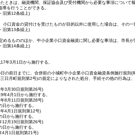
めたときは、融資機関、保証協会及び受付機関から必要な事項について
指導を行うことができる。
1・旧第12条繰上)
、小口資金の貸付けを受けたものが目的以外に使用した場合は、その一
1・旧第13条繰上)
定めるもののほか、中小企業小口資金融資に関し必要な事項は、市長が
1・旧第14条繰上)
17年3月1日から施行する。
の日の前日までに、合併前の小城町中小企業小口資金融資条例施行規則
(
年三日月町規則第2号)
の規定によりなされた処分、手続その他の行為は、
9年3月30日
規則第26号)
9年4月1日から施行する。
2年8月11日
規則第28号)
の日から施行する。
1年4月1日
規則第12号)
の日から施行する。
年12月19日
規則第26号)
の日から施行する。
年4月1日
規則第21号)