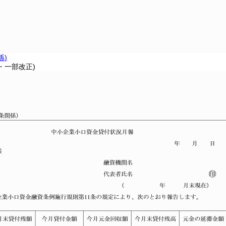
係)
1・一部改正)