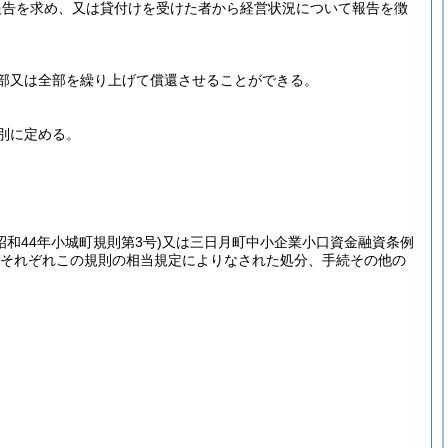
報告を求め、又は貸付けを受けた者から経営状況について報告を徴
部又は全部を繰り上げて償還させることができる。
別に定める。
昭和44年小城町規則第3号)
又は三日月町中小企業小口資金融資条例
それぞれこの規則の相当規定によりなされた処分、手続その他の