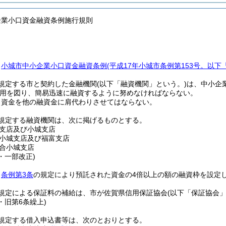
企業小口資金融資条例施行規則
、
小城市中小企業小口資金融資条例
(平成17年小城市条例第153号。以下
規定する市と契約した金融機関
(以下「融資機関」という。)
は、中小企
用を図り、簡易迅速に融資するように努めなければならない。
口資金を他の融資金に肩代わりさせてはならない。
規定する融資機関は、次に掲げるものとする。
支店及び小城支店
小城支店及び福富支店
合小城支店
6・一部改正)
、
条例第3条
の規定により預託された資金の4倍以上の額の融資枠を設定
規定による保証料の補給は、市が佐賀県信用保証協会
(以下「保証協会」
1・旧第6条繰上)
規定する借入申込書等は、次のとおりとする。