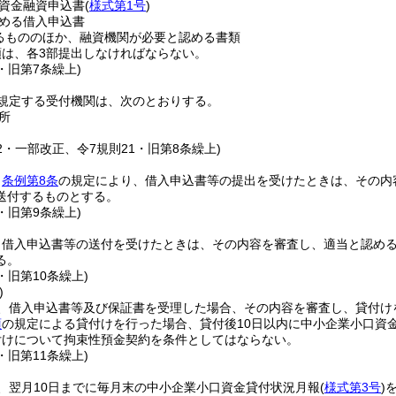
資金融資申込書
(
様式第1号
)
める借入申込書
るもののほか、融資機関が必要と認める書類
類は、各3部提出しなければならない。
1・旧第7条繰上)
規定する受付機関は、次のとおりする。
所
12・一部改正、令7規則21・旧第8条繰上)
、
条例第8条
の規定により、借入申込書等の提出を受けたときは、その内
送付するものとする。
1・旧第9条繰上)
、借入申込書等の送付を受けたときは、その内容を審査し、適当と認め
る。
1・旧第10条繰上)
)
、借入申込書等及び保証書を受理した場合、その内容を審査し、貸付け
項
の規定による貸付けを行った場合、貸付後10日以内に中小企業小口資
付けについて拘束性預金契約を条件としてはならない。
1・旧第11条繰上)
、翌月10日までに毎月末の中小企業小口資金貸付状況月報
(
様式第3号
)