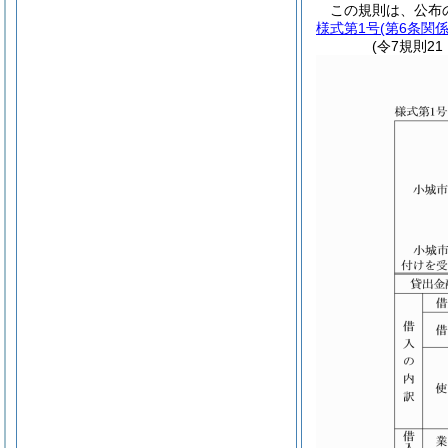
この規則は、公布
様式第1号
(第6条関係
(令7規則2