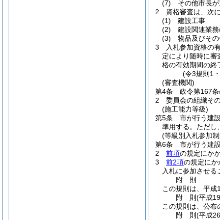
(7)
その他市長が
2
資格審査は、次に
(1)
建設工事
(2)
建設関連業務
(3)
物品及びその
3
入札参加資格の
定により随時に審
格の有効期間の終
(令3規則1
(審査機関)
第4条
政令第167
2
委員会の組織そ
(施工能力等級)
第5条
市が行う建
準用する。
ただし
(等級別入札参加制
第6条
市が行う建
2
前項
の規定にか
3
前2項
の規定にか
入札に参加させる
附
則
この規則は、平成1
附
則
(平成1
この規則は、公布
附
則
(平成2