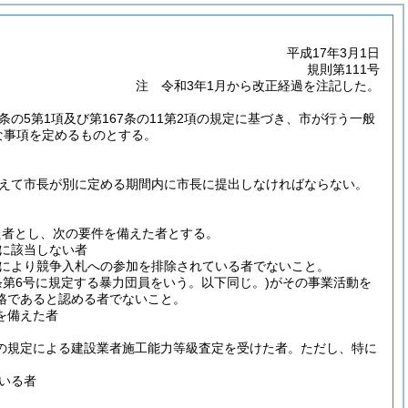
平成17年3月1日
規則第111号
注 令和3年1月から改正経過を注記した。
7条の5第1項及び第167条の11第2項の規定に基づき、市が行う一般
な事項を定めるものとする。
えて市長が別に定める期間内に市長に提出しなければならない。
た者とし、次の要件を備えた者とする。
に該当しない者
により競争入札への参加を排除されている者でないこと。
条第6号に規定する暴力団員をいう。以下同じ。)
がその事業活動を
格であると認める者でないこと。
を備えた者
の規定による建設業者施工能力等級査定を受けた者。
ただし、特に
いる者