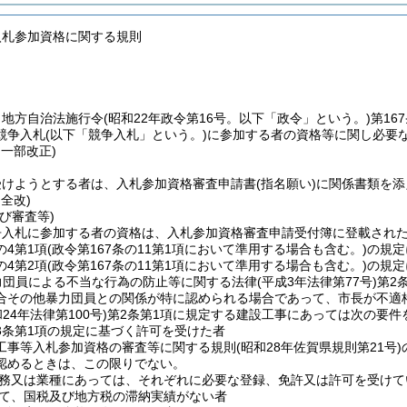
入札参加資格に関する規則
、地方自治法施行令
(昭和22年政令第16号。以下「政令」という。)
第16
競争入札
(以下「競争入札」という。)
に参加する者の資格等に関し必要
・一部改正)
受けようとする者は、入札参加資格審査申請書
(指名願い)
に関係書類を添
・全改)
び審査等)
争入札に参加する者の資格は、入札参加資格審査申請受付簿に登載され
の4第1項
(政令第167条の11第1項において準用する場合も含む。)
の規定
の4第2項
(政令第167条の11第1項において準用する場合も含む。)
の規定
力団員による不当な行為の防止等に関する法律
(平成3年法律第77号)
第2
合その他暴力団員との関係が特に認められる場合であって、市長が不適
和24年法律第100号)
第2条第1項に規定する建設工事にあっては次の要件
3条第1項の規定に基づく許可を受けた者
工事等入札参加資格の審査等に関する規則
(昭和28年佐賀県規則第21号)
認めるときは、この限りでない。
務又は業種にあっては、それぞれに必要な登録、免許又は許可を受けて
て、国税及び地方税の滞納実績がない者