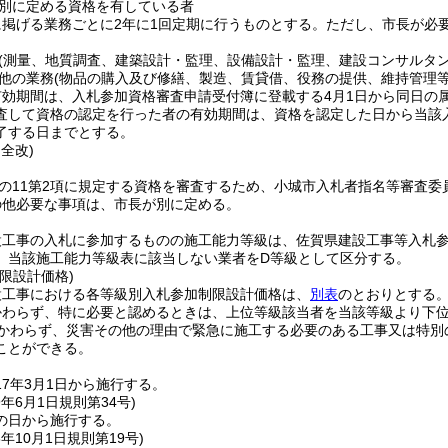
別に定める資格を有している者
掲げる業務ごとに2年に1回定期に行うものとする。
ただし、市長が必
(測量、地質調査、建築設計・監理、設備設計・監理、建設コンサルタ
他の業務
(物品の購入及び修繕、製造、賃貸借、役務の提供、維持管理
有効期間は、入札参加資格審査申請受付簿に登載する4月1日から同日の
査して資格の認定を行った者の有効期間は、資格を認定した日から当該
了する日までとする。
・全改)
条の11第2項に規定する資格を審査するため、小城市入札者指名等審査委
の他必要な事項は、市長が別に定める。
設工事の入札に参加するものの施工能力等級は、佐賀県建設工事等入札
、当該施工能力等級表に該当しない業者をD等級として区分する。
限設計価格)
設工事における各等級別入札参加制限設計価格は、
別表
のとおりとする
かわらず、特に必要と認めるときは、上位等級該当者を当該等級より下
かわらず、災害その他の理由で緊急に施工する必要のある工事又は特別
ことができる。
7年3月1日から施行する。
9年6月1日
規則第34号)
の日から施行する。
6年10月1日
規則第19号)