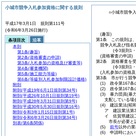
小城市競争入札参加資格に関する規則
○小城市競争
平成17年3月1日 規則第111号
(令和6年3月26日施行)
(趣旨)
第1条
この規則は
条項目次
沿革
競争入札及び指名
本則
(令3規則1
第1条
(趣旨)
(資格審査の申請)
第2条
(資格審査の申請)
第2条
資格審査を
第3条
(入札参加の資格及び審査等)
(令3規則1
第4条
(審査機関)
(入札参加の資格及
第5条
(施工能力等級)
第3条
市が行う競
第6条
(等級別入札参加制限設計価格)
(1)
政令第167条
附則
(2)
政令第167条
附則
(平成19年6月1日規則第34号)
(3)
暴力団員
(暴
附則
(平成26年10月1日規則第19号)
支配している場
附則
(平成28年3月31日規則第9号)
(4)
建設業法
(昭
附則
(平成30年5月30日規則第16号)
ア
建設業法第
附則
(令和3年1月15日規則第1号)
イ
佐賀県建設
附則
(令和6年3月26日規則第34号)
市長が必要と
別表
(第6条関係)
(5)
前号
以外の業
(6)
申請時におい