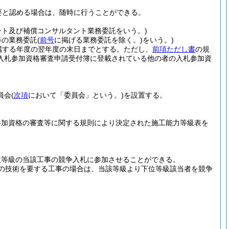
要と認める場合は、随時に行うことができる。
ント及び補償コンサルタント業務委託をいう。)
等の業務委託
(
前号
に掲げる業務委託を除く。)
をいう。)
属する年度の翌年度の末日までとする。
ただし、
前項ただし書
の規
入札参加資格審査申請受付簿に登載されている他の者の入札参加資
員会
(
次項
において「委員会」という。)
を設置する。
参加資格の審査等に関する規則により決定された施工能力等級表を
。
位等級の当該工事の競争入札に参加させることができる。
の技術を要する工事の場合は、当該等級より下位等級該当者を競争