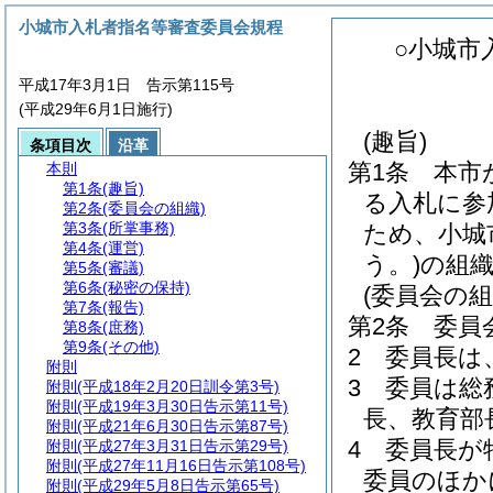
小城市入札者指名等審査委員会規程
○小城市
平成17年3月1日 告示第115号
(平成29年6月1日施行)
(趣旨)
条項目次
沿革
第1条
本市
本則
第1条
(趣旨)
る入札に参
第2条
(委員会の組織)
第3条
(所掌事務)
ため、小城
第4条
(運営)
う。)
の組
第5条
(審議)
第6条
(秘密の保持)
(委員会の組
第7条
(報告)
第2条
委員
第8条
(庶務)
第9条
(その他)
2
委員長は
附則
3
委員は総
附則
(平成18年2月20日訓令第3号)
附則
(平成19年3月30日告示第11号)
長、教育部
附則
(平成21年6月30日告示第87号)
4
委員長が
附則
(平成27年3月31日告示第29号)
附則
(平成27年11月16日告示第108号)
委員のほか
附則
(平成29年5月8日告示第65号)