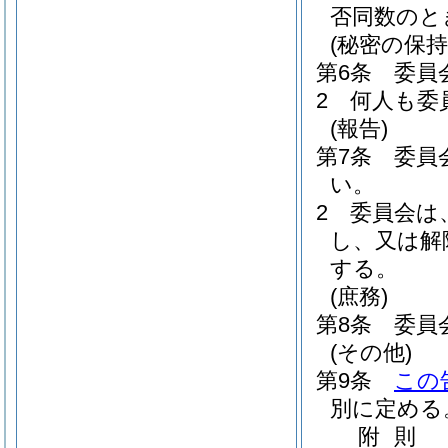
否同数のと
(秘密の保持
第6条
委員
2
何人も委
(報告)
第7条
委員
い。
2
委員会は
し、又は解
する。
(庶務)
第8条
委員
(その他)
第9条
この
別に定める
附
則