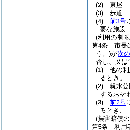
(2)
東屋
(3)
歩道
(4)
前3号
要な施設
(利用の制限
第4条
市長
う。)
が
次
否し、又は
(1)
他の利
るとき。
(2)
親水公
するおそ
(3)
前2号
るとき。
(損害賠償の
第5条
利用