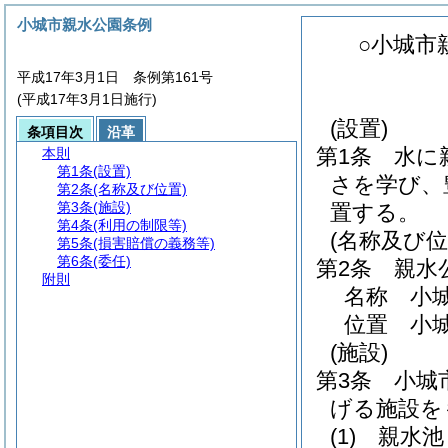
小城市親水公園条例
○小城市
平成17年3月1日 条例第161号
(平成17年3月1日施行)
(設置)
条項目次
沿革
第1条
水に
本則
第1条
(設置)
さを学び、
第2条
(名称及び位置)
第3条
(施設)
置する。
第4条
(利用の制限等)
(名称及び位
第5条
(損害賠償の義務等)
第6条
(委任)
第2条
親水
附則
名称 小
位置 小城
(施設)
第3条
小城
げる施設を
(1)
親水池