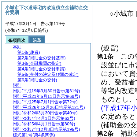
小城市下水道等宅内改造積立金補助金交
付要綱
○小城市
平成17年3月1日 告示第119号
(令和7年12月8日施行)
条項目次
沿革
(趣旨)
本則
第1条
(趣旨)
第1条
この
第2条
(補助金の交付基準)
第3条
(金融機関の指定)
設並びに市
第4条
(補助金の交付申請)
において資
第5条
(交付の決定及び額の確定)
第6条
(補助金の交付)
め、受益者
附則
等宅内改造
附則
(平成19年3月30日告示第31号)
附則
(平成21年5月11日告示第69号)
ものとし、
附則
(平成25年7月1日告示第72号)
(平成17年
附則
(平成26年12月26日告示第121号)
附則
(令和2年3月30日告示第40号)
の定めると
附則
(令和4年4月1日告示第63号)
(補助金の交
附則
(令和5年4月1日告示第80号)
附則
(令和7年12月8日告示第195号)
第2条
補助
様式第1号
(第4条関係)