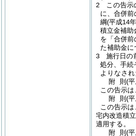
2
この告示
に、合併前
綱
(平成14
積立金補助
を「合併前
た補助金に
3
施行日の
処分、手続
よりなされ
附
則
(
この告示は
附
則
(
この告示は
宅内改造積立
適用する。
附
則
(