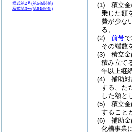
様式第2号
(第5条関係)
(1)
積立金
様式第3号
(第6条関係)
乗じた額
費が少な
る。
(2)
前号
で
その端数
(3)
積立金
積み立て
年以上継
(4)
補助対
する。
た
した額とし
(5)
積立金
すること
(6)
補助金
化槽事業