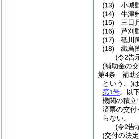
(13)
小城
(14)
牛津
(15)
三日
(16)
芦刈
(17)
砥川
(18)
織島
(令2告
(補助金の交
第4条
補助
という。)
第1号
。以
機関の積立
済票の交付
らない。
(令2告
(交付の決