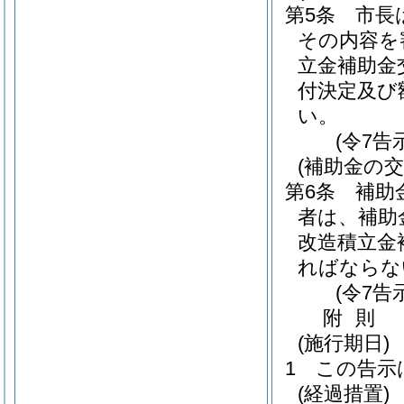
第5条
市長
その内容を
立金補助金
付決定及び
い。
(令7告
(補助金の交
第6条
補助
者は、補助
改造積立金
ればならな
(令7告
附
則
(施行期日)
1
この告示
(経過措置)