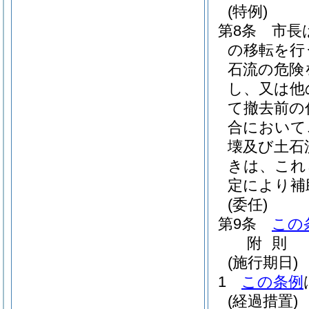
(特例)
第8条
市長
の移転を行
石流の危険
し、又は他
て撤去前の
合において
壊及び土石
きは、これ
定により補
(委任)
第9条
この
附
則
(施行期日)
1
この条例
(経過措置)