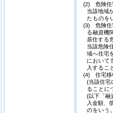
(2)
危険住
当該地域
たものを
(3)
危険住
る融資機
居住する
当該危険
域へ住宅
において
入するこ
(4)
住宅移
(当該住
ることに
(以下「融
入金額、
のをいう