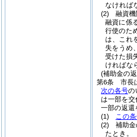
なければ
(2)
融資機
融資に係
行使のた
は、これ
失をうめ
受けた損
ければな
(補助金の返
第6条
市長
次の各号
の
は一部を交
一部の返還
(1)
この条
(2)
補助金
たとき。