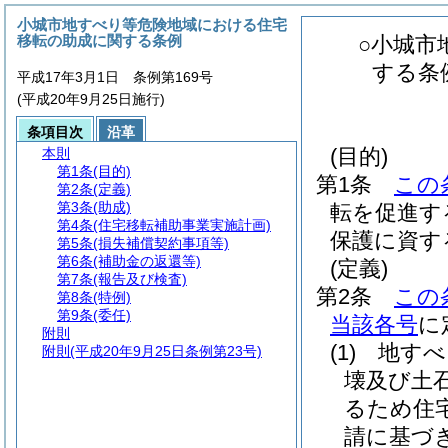
小城市地すべり等危険地域における住宅
移転の助成に関する条例
○小城市
する条
平成17年3月1日 条例第169号
(平成20年9月25日施行)
条項目次
沿革
(目的)
本則
第1条
(目的)
第1条
この
第2条
(定義)
第3条
(助成)
転を促進す
第4条
(住宅移転補助事業実施計画)
保護に資す
第5条
(損失補償契約事項等)
第6条
(補助金の返還等)
(定義)
第7条
(報告及び検査)
第2条
この
第8条
(特例)
第9条
(委任)
当該各号
に
附則
(1)
地すべ
附則
(平成20年9月25日条例第23号)
壊及び土
るため住
請に基づ