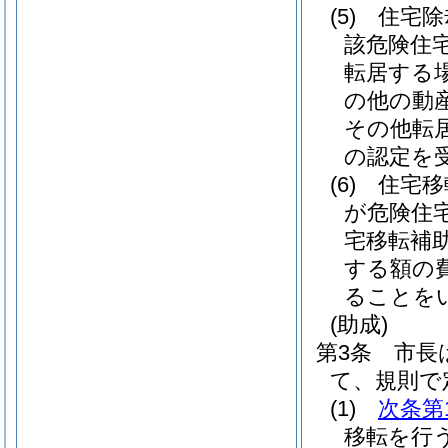
(5)
住宅除
該危険住
転居する
の他の動
その他転
の認定を
(6)
住宅移
が危険住
宅移転補
する額の
ることを
(助成)
第3条
市長
て、規則で
(1)
次条第
移転を行