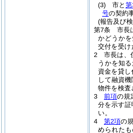
(3)
市と
第
号
の契約
(報告及び検
第7条
市長
かどうかを
交付を受け
2
市長は、
うかを知る
資金を貸し
して融資機
物件を検査
3
前項
の規
分を示す証
い。
4
第2項
の
められたも