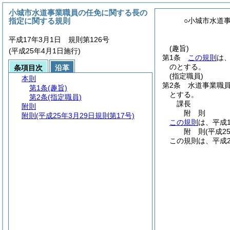
小城市水道事業職員の任免に関する長の
指定に関する規則
○小城市水道
平成17年3月1日 規則第126号
(趣旨)
(平成25年4月1日施行)
第1条
この規則
は
のとする。
条項目次
沿革
(指定職員)
本則
第2条
水道事業職
第1条
(趣旨)
とする。
第2条
(指定職員)
課長
附則
附
則
附則
(平成25年3月29日規則第17号)
この規則
は、平成
附
則
(平成2
この規則は、平成2