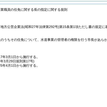
事業職員の任免に関する長の指定に関する規則
、地方公営企業法
(昭和27年法律第292号)
第15条第1項ただし書の規定
員のうちその任免について、水道事業の管理者の権限を行う市長があら
17年3月1日から施行する。
5年3月29日
規則第17号)
5年4月1日から施行する。