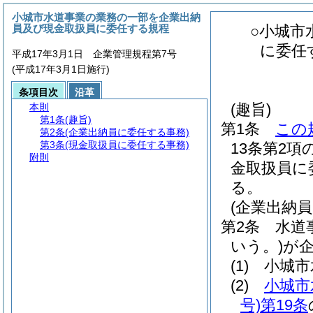
小城市水道事業の業務の一部を企業出納
員及び現金取扱員に委任する規程
○小城市
に委任
平成17年3月1日 企業管理規程第7号
(平成17年3月1日施行)
条項目次
沿革
(趣旨)
本則
第1条
(趣旨)
第1条
この
第2条
(企業出納員に委任する事務)
第3条
(現金取扱員に委任する事務)
13条第2
附則
金取扱員に
る。
(企業出納
第2条
水道
いう。)
が
(1)
小城市
(2)
小城市
号)
第19条