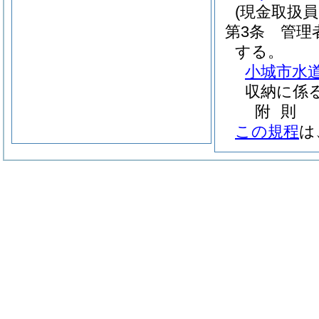
(現金取扱
第3条
管理
する。
小城市水道
収納に係
附
則
この規程
は