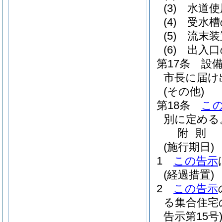
(3)
水道使
(4)
受水槽
(5)
流末装
(6)
出入口
第17条
設
市長に届け
(その他)
第18条
こ
別に定める
附
則
(施行期日)
1
この告示
(経過措置)
2
この告示
る集合住宅
告示第15号