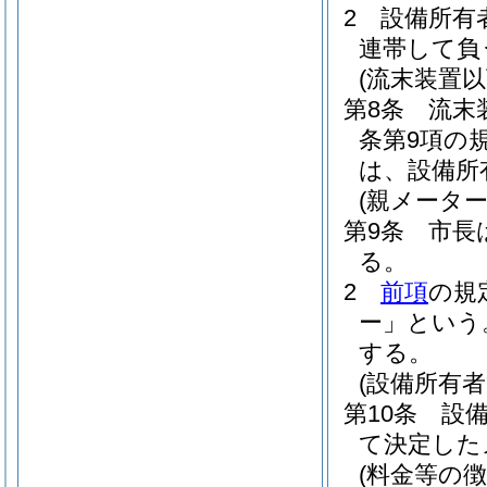
2
設備所有
連帯して負
(流末装置
第8条
流末
条第9項の
は、設備所
(親メーター
第9条
市長
る。
2
前項
の規
ー」という
する。
(設備所有
第10条
設
て決定した
(料金等の徴