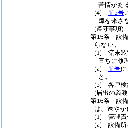
苦情があ
(4)
前3号
障を来さ
(遵守事項)
第15条
設
らない。
(1)
流末装
直ちに修
(2)
前号
に
と。
(3)
各戸検
(届出の義務
第16条
設
は、速やか
(1)
管理責
(2)
設備所