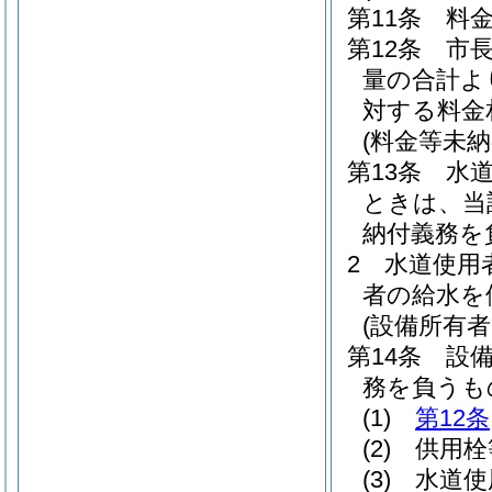
第11条
料
第12条
市
量の合計よ
対する料金
(料金等未
第13条
水
ときは、当
納付義務を
2
水道使用
者の給水を
(設備所有
第14条
設
務を負うも
(1)
第12条
(2)
供用栓
(3)
水道使