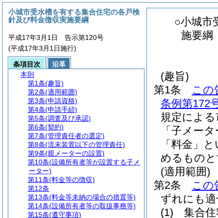
小城市受水槽を有する集合住宅の各戸検
針及び料金徴収実施要綱
○小城市
施要綱
平成17年3月1日 告示第120号
(平成17年3月1日施行)
条項目次
沿革
(趣旨)
本則
第1条
(趣旨)
第1条
この
第2条
(適用範囲)
第3条
(申請資格)
条例第17
第4条
(申請手続)
規定による
第5条
(調査及び承認)
第6条
(契約)
「子メータ
第7条
(管理責任者の選定)
「料金」と
第8条
(流末装置以下の管理責任)
第9条
(親メーターの設置)
めるものと
第10条
(設備所有者等が設置する子メ
(適用範囲)
ーター)
第11条
(料金等の徴収)
第2条
この
第12条
ずれにも適
第13条
(料金等未納の場合の措置等)
第14条
(設備所有者等の取扱事務等)
(1)
集合住
第15条
(遵守事項)