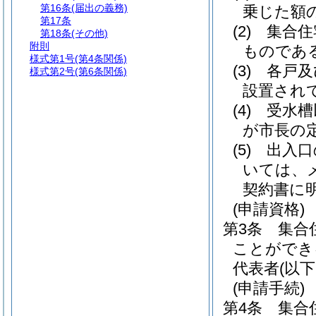
第16条
(届出の義務)
乗じた額
第17条
(2)
集合住
第18条
(その他)
附則
ものであ
様式第1号
(第4条関係)
(3)
各戸及
様式第2号
(第6条関係)
設置され
(4)
受水槽
が市長の
(5)
出入口
いては、
契約書に
(申請資格)
第3条
集合
ことができ
代表者
(以
(申請手続)
第4条
集合