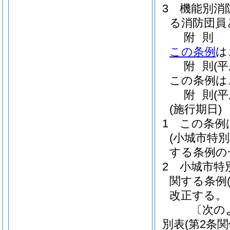
3
機能別消
る消防団員
附
則
この条例
は
附
則
(
この条例は
附
則
(
(施行期日)
1
この条例
(小城市特
する条例の
2
小城市特
関する条例
改正する。
〔次の
別表
(第2条関