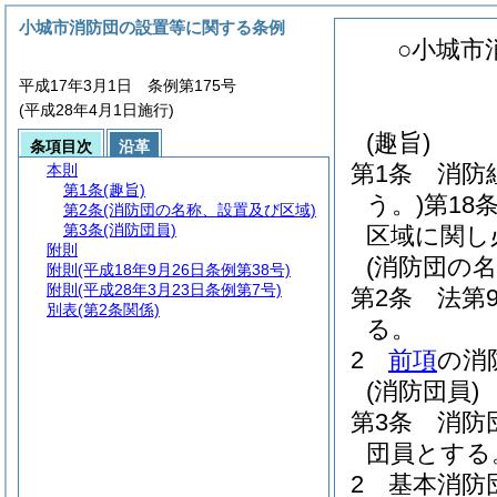
小城市消防団の設置等に関する条例
○小城市
平成17年3月1日 条例第175号
(平成28年4月1日施行)
(趣旨)
条項目次
沿革
第1条
消防
本則
第1条
(趣旨)
う。)
第18
第2条
(消防団の名称、設置及び区域)
第3条
(消防団員)
区域に関し
附則
(消防団の
附則
(平成18年9月26日条例第38号)
附則
(平成28年3月23日条例第7号)
第2条
法第
別表
(第2条関係)
る。
2
前項
の消
(消防団員)
第3条
消防
団員とする
2
基本消防