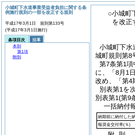
小城町下水道事業受益者負担に関する条
例施行規則の一部を改正する規則
○小城町
を改正
平成17年3月1日 規則第133号
(平成17年3月1日施行)
条項目次
沿革
小城町下水
本則
第1項
城町規則第8
附則
第7条第1項
に、「8月1
改め、「第4
別表第1を
別表第1
(第9
一括納付
納期前に納付した
報奨金交付率
(％)
附
則