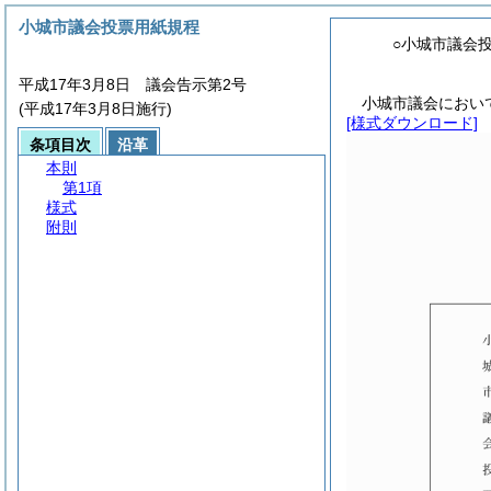
小城市議会投票用紙規程
○小城市議会
平成17年3月8日 議会告示第2号
小城市議会におい
(平成17年3月8日施行)
[様式ダウンロード]
条項目次
沿革
本則
第1項
様式
附則