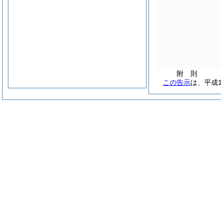
附
則
この告示
は、平成