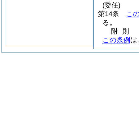
(委任)
第14条
こ
る。
附
則
この条例
は