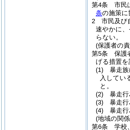
第4条
市民
条
の施策に
2
市民及び
速やかに、
らない。
(保護者の責
第5条
保護
げる措置を
(1)
暴走族
入してい
と。
(2)
暴走行
(3)
暴走行
(4)
暴走行
(地域の関係
第6条
学校