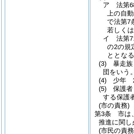
ア
法第
上の自動
で法第7
若しくは
イ
法第
の2の規
ととな
(3)
暴走族
団をいう
(4)
少年 
(5)
保護者
する保護
(市の責務)
第3条
市は
推進に関し
(市民の責務