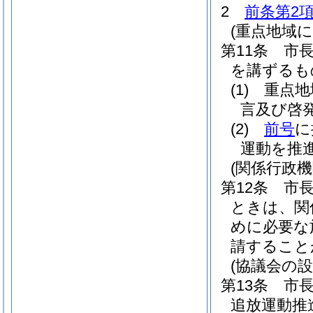
2
前条第2
(重点地域
第11条
市
を講ずるも
(1)
重点地
言及び啓
(2)
前号
に
運動を推
(関係行政
第12条
市
ときは、関
めに必要な
請すること
(協議会の設
第13条
市
追放運動推