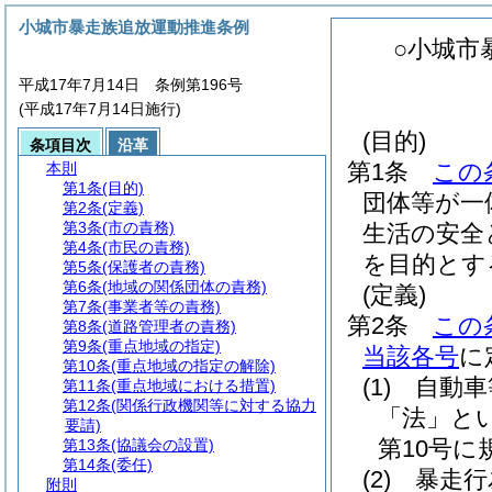
小城市暴走族追放運動推進条例
○小城市
平成17年7月14日 条例第196号
(平成17年7月14日施行)
(目的)
条項目次
沿革
第1条
この
本則
第1条
(目的)
団体等が一
第2条
(定義)
第3条
(市の責務)
生活の安全
第4条
(市民の責務)
を目的とす
第5条
(保護者の責務)
第6条
(地域の関係団体の責務)
(定義)
第7条
(事業者等の責務)
第2条
この
第8条
(道路管理者の責務)
第9条
(重点地域の指定)
当該各号
に
第10条
(重点地域の指定の解除)
(1)
自動車
第11条
(重点地域における措置)
第12条
(関係行政機関等に対する協力
「法」とい
要請)
第10号
第13条
(協議会の設置)
第14条
(委任)
(2)
暴走行
附則