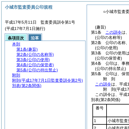
小城市監査委員公印規程
○小城市監査
平成17年5月11日 監査委員訓令第1号
(趣旨)
(平成17年7月1日施行)
第1条
この訓令
は
(公印の名称等)
条項目次
沿革
第2条
公印の名称
本則
(公印の使用)
第1条
(趣旨)
第3条
公印の使用
第2条
(公印の名称等)
(公印の保管者)
第3条
(公印の使用)
第4条
公印は、事
第4条
(公印の保管者)
(公印の持出禁止)
第5条
(公印の持出禁止)
第5条
公印は、保
附則
附
則
附則
(平成17年7月1日監査委訓令第2号)
この訓令
は、平成
別表
(第2条関係)
附
則
(平成1
この訓令は、平成1
別表
(第2条関係)
番号
1
小城市監査
2
小城市代表