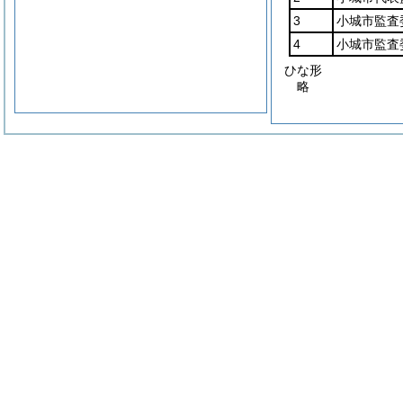
3
小城市監査
4
小城市監査
ひな形
略