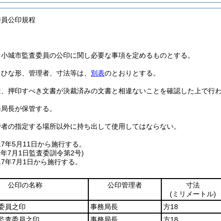
委員公印規程
、小城市監査委員の公印に関し必要な事項を定めるものとする。
、ひな形、管理者、寸法等は、
別表
のとおりとする。
は、押印すべき文書が決裁済みの文書と相違ないことを確認した上で行
務局長が保管する。
管者の指定する場所以外に持ち出して使用してはならない。
17年5月11日から施行する。
7年7月1日
監査委訓令第2号)
7年7月1日から施行する。
公印の名称
公印管理者
寸法
(ミリメートル)
委員之印
事務局長
方18
監査委員之印
事務局長
方18