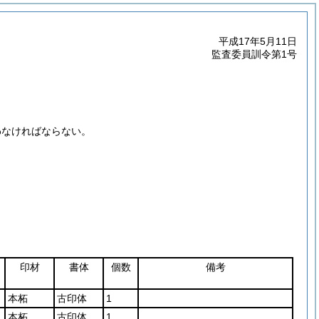
平成17年5月11日
監査委員訓令第1号
わなければならない。
印材
書体
個数
備考
本柘
古印体
1
本柘
古印体
1