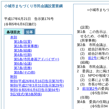
小城市まちづくり市民会議設置要綱
○小城市まち
平成17年6月21日 告示第176号
(令和5年6月6日施行)
(設置)
第1条
この告示は
条項目次
沿革
せるため、小城市
本則
(所掌事務)
第1条
(設置)
第2条
市民会議は
第2条
(所掌事務)
(1)
総合計画等の
第3条
(組織)
(2)
総合計画等の
第4条
(任期)
(3)
前2号
に掲げ
第5条
(市民参画アドバイザー)
(組織)
第6条
(会議)
第3条
市民会議は
第7条
(庶務)
2
委員は、次に掲
第8条
(その他)
(1)
NPOや地域
附則
(2)
公募により選
附則
(平成26年6月16日告示第70号)
(3)
市長が特に必
附則
(平成27年3月31日告示第29号)
3
前項第2号
の委員
附則
(令和5年6月6日告示第94号)
(令5告示9
別記様式
(第3条関係)
(任期)
第4条
委員の任期
(令5告示9