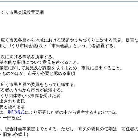
づくり市民会議設置要綱
、広く市民各層から地域における課題やまちづくりに対する意見、提言
まちづくり市民会議
(以下「市民会議」という。)
を設置する。
、次に掲げる事項を所掌する。
基本的な事項について意見を述べること。
策定に関して意見及び課題を取りまとめ、市長に提出すること。
るもののほか、市長が必要と認める事項
、広く市民各層の委員をもって組織する。
げる者のうちから市長が依頼する。
づくり団体等から推薦を受けた者
出された市民
要と認める者
は、
別記様式
により応募した者の中から選考するものとする。
4・一部改正)
は、総合計画等策定までとする。
ただし、補欠の委員の任期は、前任者
4・旧第5条繰上)