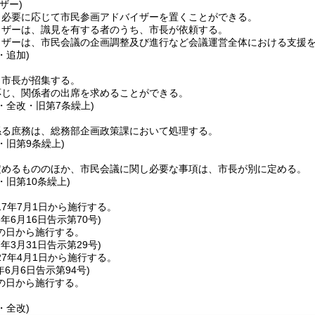
ザー)
、必要に応じて市民参画アドバイザーを置くことができる。
イザーは、識見を有する者のうち、市長が依頼する。
イザーは、市民会議の企画調整及び進行など会議運営全体における支援
・追加)
、市長が招集する。
応じ、関係者の出席を求めることができる。
4・全改・旧第7条繰上)
係る庶務は、総務部企画政策課において処理する。
4・旧第9条繰上)
定めるもののほか、市民会議に関し必要な事項は、市長が別に定める。
4・旧第10条繰上)
7年7月1日から施行する。
6年6月16日
告示第70号)
の日から施行する。
7年3月31日
告示第29号)
7年4月1日から施行する。
年6月6日
告示第94号)
の日から施行する。
・全改)