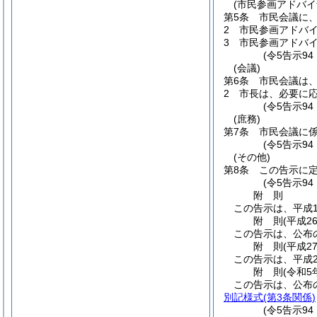
(市民参画アドバイ
第5条
市民会議に
2
市民参画アドバ
3
市民参画アドバ
(令5告示94
(会議)
第6条
市民会議は
2
市長は、必要に
(令5告示9
(庶務)
第7条
市民会議に
(令5告示9
(その他)
第8条
この告示に
(令5告示9
附
則
この告示は、平成1
附
則
(平成2
この告示は、公布
附
則
(平成2
この告示は、平成2
附
則
(令和5
この告示は、公布
別記様式
(第3条関係)
(令5告示94