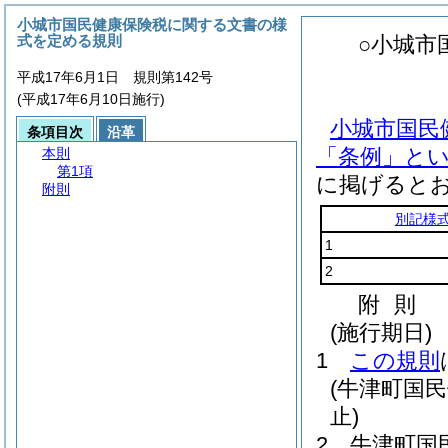
小城市国民健康保険税に関する文書の様
式を定める規則
○小城市
平成17年6月1日 規則第142号
(平成17年6月10日施行)
小城市国民
条項目次
沿革
「条例」とい
本則
第1項
に掲げると
附則
別記様
1
2
附
則
(施行期日)
1
この規則
(牛津町国
止)
2
牛津町国