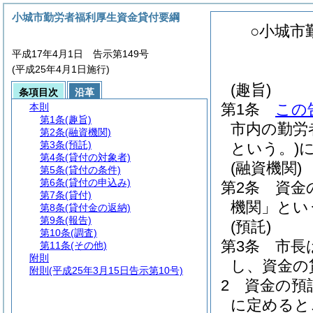
小城市勤労者福利厚生資金貸付要綱
○小城市
平成17年4月1日 告示第149号
(平成25年4月1日施行)
(趣旨)
条項目次
沿革
第1条
この
本則
第1条
(趣旨)
市内の勤労
第2条
(融資機関)
第3条
(預託)
という。)
第4条
(貸付の対象者)
(融資機関)
第5条
(貸付の条件)
第6条
(貸付の申込み)
第2条
資金
第7条
(貸付)
機関」とい
第8条
(貸付金の返納)
第9条
(報告)
(預託)
第10条
(調査)
第3条
市長
第11条
(その他)
附則
し、資金の
附則
(平成25年3月15日告示第10号)
2
資金の預
に定めると