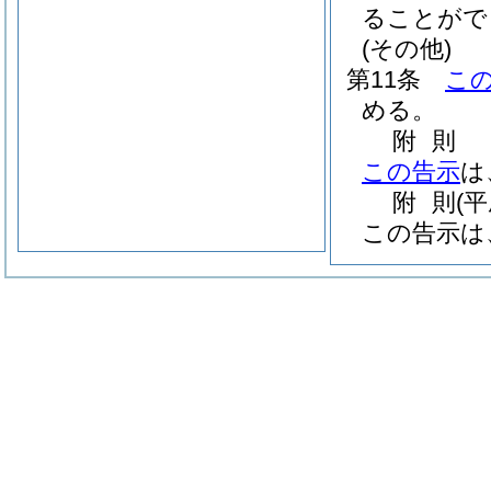
ることがで
(その他)
第11条
こ
める。
附
則
この告示
は
附
則
(
この告示は