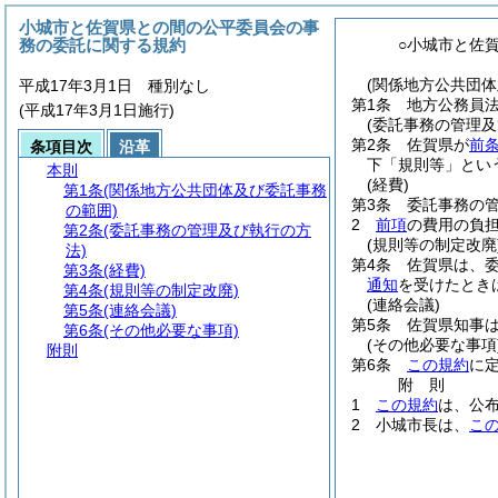
小城市と佐賀県との間の公平委員会の事
務の委託に関する規約
○小城市と佐
(関係地方公共団体
平成17年3月1日 種別なし
第1条
地方公務員
(平成17年3月1日施行)
(委託事務の管理及
第2条
佐賀県が
前
条項目次
沿革
下「規則等」とい
本則
(経費)
第1条
(関係地方公共団体及び委託事務
第3条
委託事務の
の範囲)
2
前項
の費用の負
第2条
(委託事務の管理及び執行の方
(規則等の制定改廃
法)
第4条
佐賀県は、
第3条
(経費)
通知
を受けたとき
第4条
(規則等の制定改廃)
(連絡会議)
第5条
(連絡会議)
第5条
佐賀県知事
第6条
(その他必要な事項)
(その他必要な事項
附則
第6条
この規約
に
附
則
1
この規約
は、公
2
小城市長は、
こ