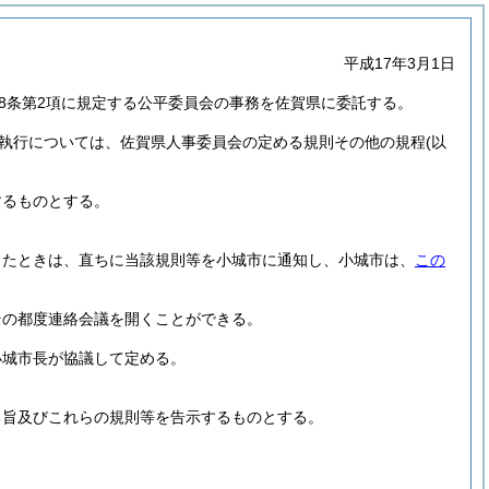
平成17年3月1日
8条第2項に規定する公平委員会の事務を佐賀県に委託する。
執行については、佐賀県人事委員会の定める規則その他の規程
(以
するものとする。
したときは、直ちに当該規則等を小城市に通知し、小城市は、
この
その都度連絡会議を開くことができる。
小城市長が協議して定める。
る旨及びこれらの規則等を告示するものとする。