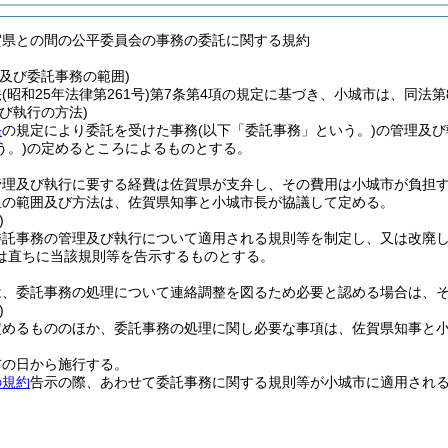
賀県との間の公平委員会の事務の委託に関する規約
及び委託事務の範囲)
法
(昭和25年法律第261号)
第7条第4項の規定に基づき、小城市は、同法第
び執行の方法)
条
の規定により委託を受けた事務
(以下「委託事務」という。)
の管理及び
う。)
の定めるところによるものとする。
管理及び執行に要する経費は佐賀県が支弁し、その費用は小城市が負担
担の範囲及び方法は、佐賀県知事と小城市長が協議して定める。
)
委託事務の管理及び執行について適用される規則等を制定し、又は改廃
は直ちに当該規則等を告示するものとする。
は、委託事務の処理について連絡調整を図るため必要と認める場合は、
)
定めるもののほか、委託事務の処理に関し必要な事項は、佐賀県知事と
布の日から施行する。
の規約
告示の際、あわせて委託事務に関する規則等が小城市に適用され