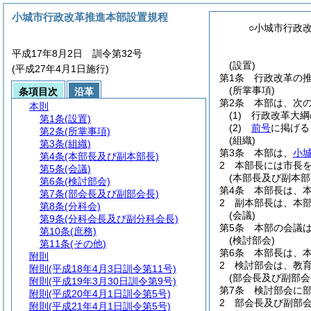
小城市行政改革推進本部設置規程
○小城市行政
平成17年8月2日 訓令第32号
(設置)
(平成27年4月1日施行)
第1条
行政改革の
(所掌事項)
条項目次
沿革
第2条
本部は、次
本則
(1)
行政改革大綱
第1条
(設置)
(2)
前号
に掲げる
第2条
(所掌事項)
(組織)
第3条
(組織)
第3条
本部は、
小
第4条
(本部長及び副本部長)
2
本部長には市長
第5条
(会議)
(本部長及び副本部
第6条
(検討部会)
第4条
本部長は、
第7条
(部会長及び副部会長)
2
副本部長は、本
第8条
(分科会)
(会議)
第9条
(分科会長及び副分科会長)
第5条
本部の会議
第10条
(庶務)
(検討部会)
第11条
(その他)
第6条
本部長は、
附則
2
検討部会は、教
附則
(平成18年4月3日訓令第11号)
(部会長及び副部会
附則
(平成19年3月30日訓令第9号)
第7条
検討部会に
附則
(平成20年4月1日訓令第5号)
2
部会長及び副部
附則
(平成21年4月1日訓令第5号)