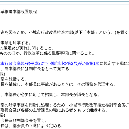
改革推進本部設置規程
推進を図るため、小城市行政改革推進本部
(以下「本部」という。)
を置く
の事項を所掌する。
の策定及び実施に関すること。
もののほか、行政改革に係る重要事項に関すること。
城市行政会議規程
(平成22年小城市訓令第2号)
第7条第1項
に規定する職に
を、副本部長には副市長をもって充てる。
長)
本部を総括する。
部長を補佐し、本部長に事故があるときは、その職務を代理する。
は、本部長が必要に応じて招集し、本部長が議長となる。
本部の所掌事務を円滑に処理するため、小城市行政改革推進検討部会
(以
育委員会及び各部の主管課長の職にある者をもって組織する。
長)
部会長及び副部会長を置く。
会長は、部会員の互選により定める。