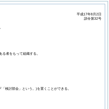
平成17年8月2日
訓令第32号
。
ある者をもって組織する。
下「検討部会」という。)
を置くことができる。