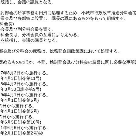
を統括し、会議の議長となる。
検討部会の所掌事務を円滑に処理するため、小城市行政改革推進分科会
委員会及び各部毎に設置し、課長の職にあるものをもって組織する。
科会長)
科会長及び副分科会長を置く。
分科会長は、分科会員の互選により定める。
務を統括し、会議の議長となる。
部会及び分科会の庶務は、総務部企画政策課において処理する。
定めるもののほか、本部、検討部会及び分科会の運営に関し必要な事項
17年8月2日から施行する。
8年4月3日
訓令第11号)
8年4月3日から施行する。
9年3月30日
訓令第9号)
9年4月1日から施行する。
0年4月1日
訓令第5号)
の日から施行する。
1年4月1日
訓令第5号)
の日から施行する。
1年6月5日
訓令第10号)
1年6月6日から施行する。
2年2月1日
訓令第2号)
抄