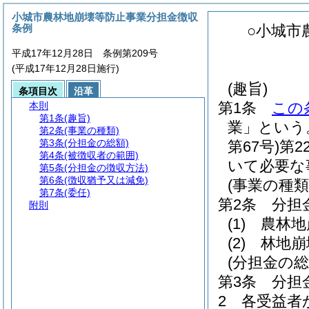
小城市農林地崩壊等防止事業分担金徴収
条例
○小城市
平成17年12月28日 条例第209号
(平成17年12月28日施行)
(趣旨)
条項目次
沿革
第1条
この
本則
第1条
(趣旨)
業」という
第2条
(事業の種類)
第3条
(分担金の総額)
第67号)
第2
第4条
(被徴収者の範囲)
いて必要な
第5条
(分担金の徴収方法)
第6条
(徴収猶予又は減免)
(事業の種類
第7条
(委任)
第2条
分担
附則
(1)
農林地
(2)
林地崩
(分担金の総
第3条
分担
2
各受益者