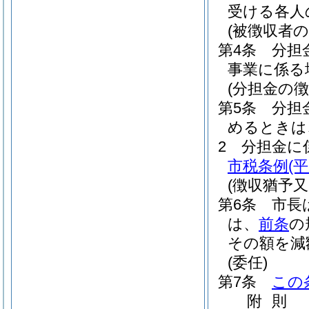
受ける各人
(被徴収者の
第4条
分担
事業に係る
(分担金の徴
第5条
分担
めるときは
2
分担金に
市税条例
(
(徴収猶予又
第6条
市長
は、
前条
の
その額を減
(委任)
第7条
この
附
則