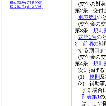
様式第6号
(第7条関係)
(交付の対
様式第7号
(第8条関係)
第2条
交付
別表第1
の
(交付金の交
第3条
規則
式第1号
の
2
前項
の補
する期日ま
(交付金の交
第4条
規則
次に掲げる
(1)
規則
及
(2)
補助事
する場合
別表第1
の
は、この