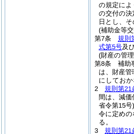
の規定によ
の交付の決
日とし、そ
(補助金等交
第7条
規則
式第5号
及
(財産の管
第8条
補助
は、財産管
にしておか
2
規則第2
間は、減価
省令第15号
令に定めの
る。
3
規則第21