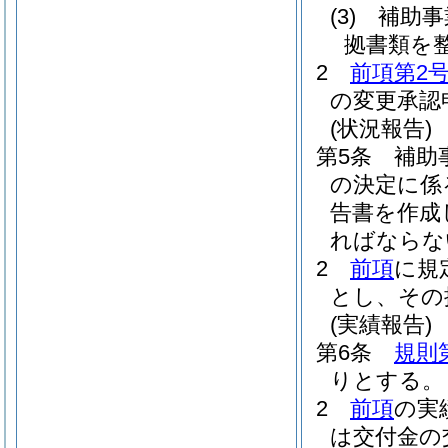
(3)
補助事
拠書類を
2
前項第2
の変更承認
(状況報告)
第5条
補助
の決定に係
告書を作成
ればならな
2
前項
に規
とし、その
(実績報告)
第6条
規則
りとする。
2
前項
の実
は交付金の