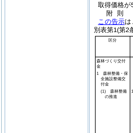
取得価格が
附
則
この告示
は
別表第1
(第2
区分
森林づくり交付
金
1 森林整備・保
全施設整備交
付金
(1)
森林整備
の推進