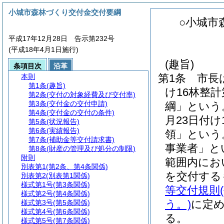
小城市森林づくり交付金交付要綱
○小城市
平成17年12月28日 告示第232号
(平成18年4月1日施行)
(趣旨)
条項目次
沿革
第1条
市長
本則
第1条
(趣旨)
け16林整
第2条
(交付の対象経費及び交付率)
第3条
(交付金の交付申請)
綱」という
第4条
(交付金の交付の条件)
月23日付
第5条
(状況報告)
第6条
(実績報告)
領」という
第7条
(補助金等交付請求書)
事業者」と
第8条
(財産の管理及び処分の制限)
附則
範囲内にお
別表第1
(第2条、第4条関係)
を交付する
別表第2
(別表第1関係)
様式第1号
(第3条関係)
等交付規則
様式第2号
(第4条関係)
う。)
に定
様式第3号
(第5条関係)
様式第4号
(第6条関係)
る。
様式第5号
(第7条関係)