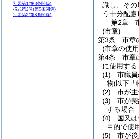
別図第1
(第3条関係)
識し、その
様式第2号
(第5条関係)
う十分配慮
別図第2
(第8条関係)
第2章
(市章)
第3条
市章
(市章の使用
第4条
市章
に使用する
(1)
市職員
物
(以下「
(2)
市が主
(3)
市が契
する場合
(4)
国又は
目的で使
(5)
市が後