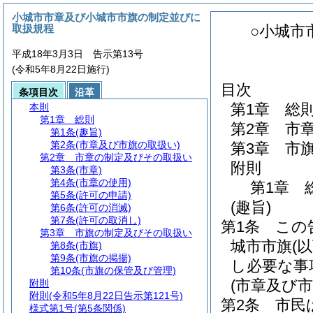
小城市市章及び小城市市旗の制定並びに
取扱規程
○小城市
平成18年3月3日 告示第13号
(令和5年8月22日施行)
目次
条項目次
沿革
第1章
総
本則
第1章
総則
第2章
市
第1条
(趣旨)
第2条
(市章及び市旗の取扱い)
第3章
市
第2章
市章の制定及びその取扱い
附則
第3条
(市章)
第4条
(市章の使用)
第1章
第5条
(許可の申請)
(趣旨)
第6条
(許可の消滅)
第7条
(許可の取消し)
第1条
この
第3章
市旗の制定及びその取扱い
城市市旗
(
第8条
(市旗)
第9条
(市旗の掲揚)
し必要な事
第10条
(市旗の保管及び管理)
(市章及び
附則
附則
(令和5年8月22日告示第121号)
第2条
市民
様式第1号
(第5条関係)