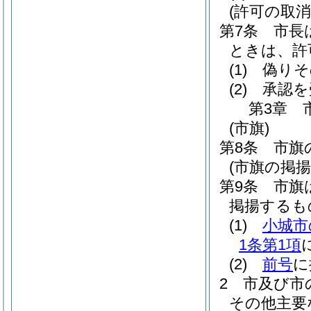
(許可の取消
第7条
市長
ときは、許
(1)
偽りそ
(2)
承認を
第3章
(市旗)
第8条
市旗
(市旗の掲揚
第9条
市旗
掲揚するも
(1)
小城市
1条第1項
(2)
前号
に
2
市及び市
その他主要