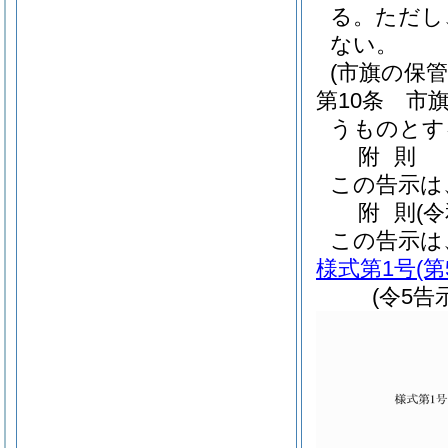
る。
ただし
ない。
(市旗の保管
第10条
市
うものとす
附
則
この告示は
附
則
(
この告示は
様式第1号
(
(令5告