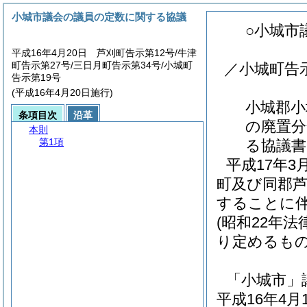
小城市議会の議員の定数に関する協議
○小城市
平成16年4月20日 芦刈町告示第12号/牛津
町告示第27号/三日月町告示第34号/小城町
／小城町告示
告示第19号
(平成16年4月20日施行)
小城郡小
条項目次
沿革
の廃置分
本則
第1項
る協議書
平成17年
町及び同郡
することに
(昭和22年法
り定めるも
「小城市」
平成16年4月