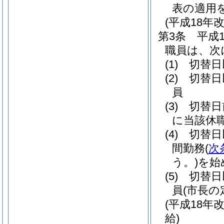
表の適用
(平成18
第3条
平成
職員は、次
(1)
切替日
(2)
切替日
員
(3)
切替日
に当該休
(4)
切替日
間勤務
(
次
う。)
を始
(5)
切替日
員
(市長
(平成18
給)