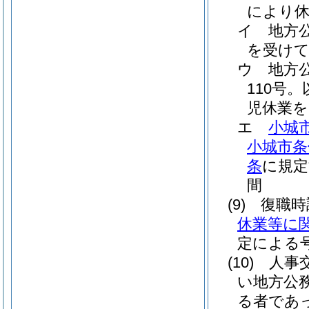
により
イ
地方
を受け
ウ
地方
110号
児休業を
エ
小城
小城市条
条
に規定
間
(9)
復職
休業等に
定による
(10)
人事
い地方公
る者であ