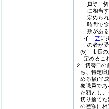
員等 切
に相当す
定めら
時間で除
数がある
イ
ア
に
の者が受
(5)
市長の
定めるこ
2
切替日の
ち、特定職
める額
(平
象職員であ
た額とし、
切り捨てた
の差額に相