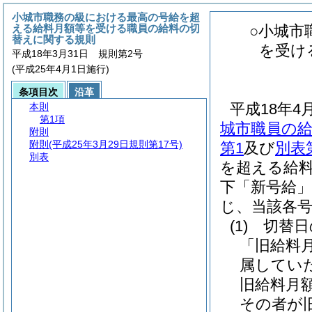
小城市職務の級における最高の号給を超
える給料月額等を受ける職員の給料の切
○小城市
替えに関する規則
を受け
平成18年3月31日 規則第2号
(平成25年4月1日施行)
条項目次
沿革
平成18年4
本則
第1項
城市職員の
附則
附則
(平成25年3月29日規則第17号)
第1
及び
別表
別表
を超える給
下「新号給」
じ、当該各
(1)
切替日
「旧給料
属してい
旧給料月
その者が