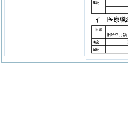
9級
イ 医療職
旧級
旧給料月額
4級
5級