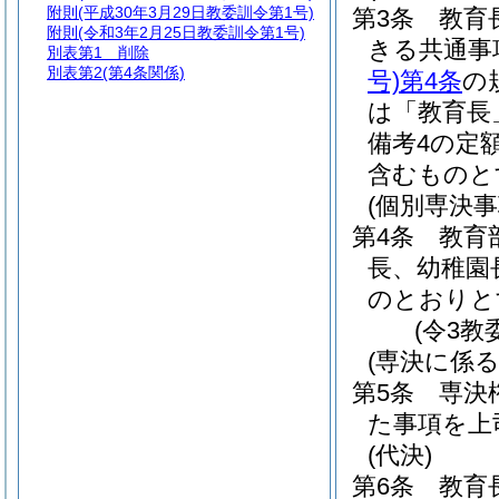
附則
(平成30年3月29日教委訓令第1号)
第3条
教育
附則
(令和3年2月25日教委訓令第1号)
きる共通事
別表第1
削除
別表第2
(第4条関係)
号)
第4条
の
は「教育長
備考4の定
含むものと
(個別専決事
第4条
教育
長、幼稚園
のとおりと
(令3教
(専決に係る
第5条
専決
た事項を上
(代決)
第6条
教育