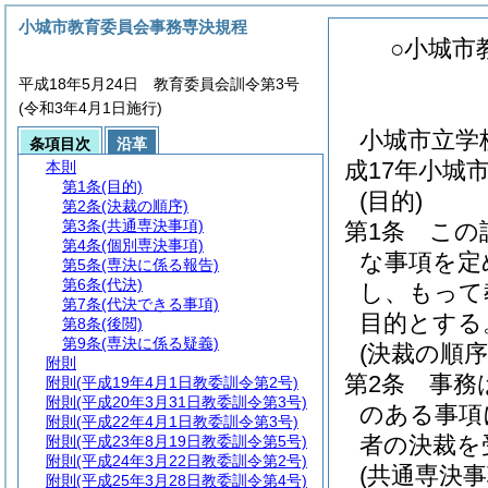
小城市教育委員会事務専決規程
○小城市
平成18年5月24日 教育委員会訓令第3号
(令和3年4月1日施行)
小城市立学
条項目次
沿革
成17年小城
本則
第1条
(目的)
(目的)
第2条
(決裁の順序)
第3条
(共通専決事項)
第1条
この
第4条
(個別専決事項)
な事項を定
第5条
(専決に係る報告)
第6条
(代決)
し、もって
第7条
(代決できる事項)
目的とする
第8条
(後閲)
第9条
(専決に係る疑義)
(決裁の順序
附則
第2条
事務
附則
(平成19年4月1日教委訓令第2号)
附則
(平成20年3月31日教委訓令第3号)
のある事項
附則
(平成22年4月1日教委訓令第3号)
者の決裁を
附則
(平成23年8月19日教委訓令第5号)
附則
(平成24年3月22日教委訓令第2号)
(共通専決事
附則
(平成25年3月28日教委訓令第4号)