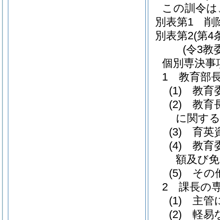
この訓令は
別表第1
削
別表第2
(第4
(令3教
個別専決事
1 教育部
(1) 教
(2) 
に関す
(3) 育
(4) 
額及び免
(5) そ
2 課長の
(1) 主
(2) 軽