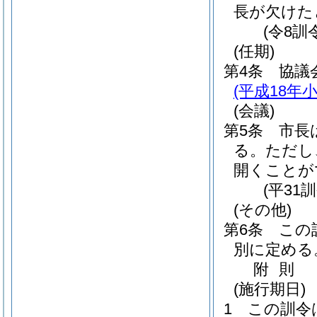
長が欠けた
(令8訓
(任期)
第4条
協議
(平成18年
(会議)
第5条
市長
る。
ただし
開くことが
(平31
(その他)
第6条
この
別に定める
附
則
(施行期日)
1
この訓令