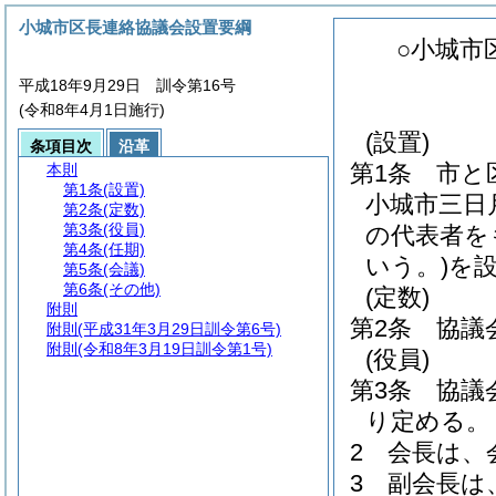
小城市区長連絡協議会設置要綱
○小城市
平成18年9月29日 訓令第16号
(令和8年4月1日施行)
(設置)
条項目次
沿革
第1条
市と
本則
第1条
(設置)
小城市三日
第2条
(定数)
第3条
(役員)
の代表者を
第4条
(任期)
いう。)
を
第5条
(会議)
第6条
(その他)
(定数)
附則
第2条
協議
附則
(平成31年3月29日訓令第6号)
附則
(令和8年3月19日訓令第1号)
(役員)
第3条
協議
り定める。
2
会長は、
3
副会長は