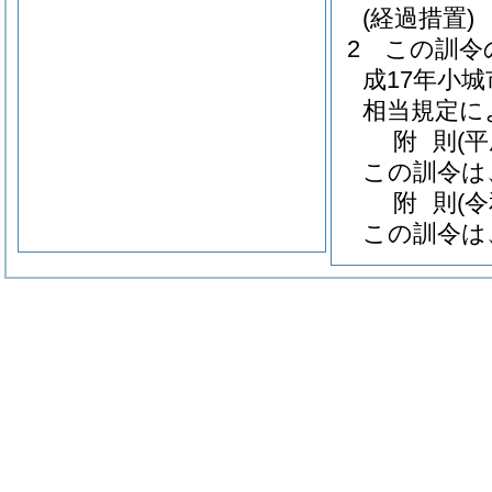
(経過措置)
2
この訓令
成17年小城
相当規定に
附
則
(
この訓令は
附
則
(
この訓令は