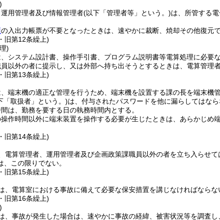
)
、運用管理者及び情報管理者
(以下「管理者等」という。)
は、所管する電
項
の入出力帳票が不要となったときは、速やかに裁断、焼却その他復元
0・旧第12条繰上)
理)
は、システム設計書、操作手引書、プログラム説明書等電算処理に必要
職員以外の者に提示し、又は外部へ持ち出そうとするときは、電算管理
0・旧第13条繰上)
は、端末機の適正な管理を行うため、端末機を設置する課の長を端末機
下「取扱者」という。)
は、付与されたパスワードを他に漏らしてはなら
時間は、勤務を要する日の執務時間内とする。
の操作時間以外に端末装置を操作する必要が生じたときは、あらかじめ
0・旧第14条繰上)
、電算管理者、運用管理者及び企画政策課職員以外の者を立ち入らせて
は、この限りでない。
0・旧第15条繰上)
は、電算室における事故に備えて必要な保安措置を講じなければならな
0・旧第16条繰上)
)
は、事故が発生した場合は、速やかに事故の経緯、被害状況等を調査し