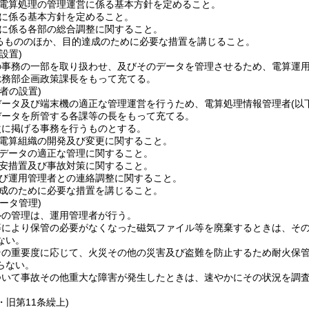
電算処理の管理運営に係る基本方針を定めること。
に係る基本方針を定めること。
に係る各部の総合調整に関すること。
るもののほか、目的達成のために必要な措置を講じること。
設置)
の事務の一部を取り扱わせ、及びそのデータを管理させるため、電算運
総務部企画政策課長をもって充てる。
者の設置)
データ及び端末機の適正な管理運営を行うため、電算処理情報管理者
(以
データを所管する各課等の長をもって充てる。
次に掲げる事務を行うものとする。
電算組織の開発及び変更に関すること。
データの適正な管理に関すること。
安措置及び事故対策に関すること。
び運用管理者との連絡調整に関すること。
成のために必要な措置を講じること。
ータ管理)
ルの管理は、運用管理者が行う。
等により保管の必要がなくなった磁気ファイル等を廃棄するときは、そ
ない。
その重要度に応じて、火災その他の災害及び盗難を防止するため耐火保
らない。
ついて事故その他重大な障害が発生したときは、速やかにその状況を調
0・旧第11条繰上)