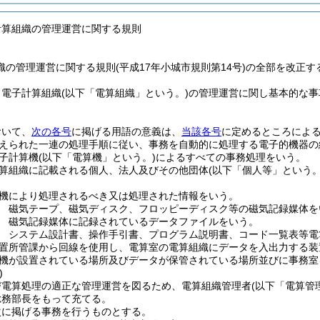
計算組織の管理運営に関する規則
の管理運営に関する規則(平成17年小城市規則第14号)の全部を改正す
、電子計算組織
(以下「電算組織」という。)
の管理運営に関し基本的な事
。
おいて、
次の各号
に掲げる用語の意義は、
当該各号
に定めるところによ
えられた一連の処理手順に従い、事務を自動的に処理する電子的機器の
子計算機
(以下「電算機」という。)
によるすべての事務処理をいう。
算組織に記載される個人、法人及びその他団体
(以下「個人等」という。
機により処理されるべき又は処理された情報をいう。
 磁気テープ、磁気ディスク、フロッピーディスク等の磁気記録媒体を
 磁気記録媒体に記録されているデータファイルをいう。
 システム設計書、操作手引書、プログラム説明書、コード一覧表等電
置所管課から回線を使用し、電算室の電算組織にデータを入出力する装
機が設置されている場所及びデータが保管されている場所並びに事務室
)
び電算処理の適正な管理運営を図るため、電算組織管理者
(以下「電算管
総務部長をもって充てる。
次に掲げる事務を行うものとする。