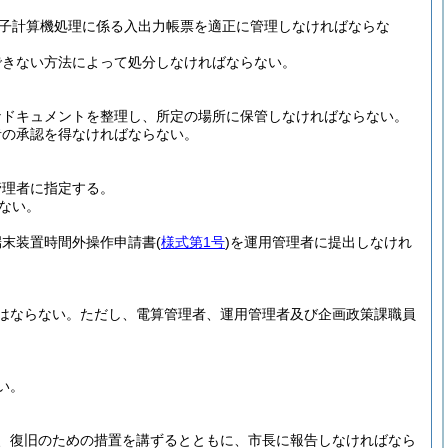
子計算機処理に係る入出力帳票を適正に管理しなければならな
できない方法によって処分しなければならない。
なドキュメントを整理し、所定の場所に保管しなければならない。
者の承認を得なければならない。
管理者に指定する。
ない。
端末装置時間外操作申請書
(
様式第1号
)
を運用管理者に提出しなけれ
はならない。
ただし、電算管理者、運用管理者及び企画政策課職員
い。
、復旧のための措置を講ずるとともに、市長に報告しなければなら