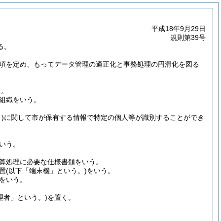
平成18年9月29日
規則第39号
る。
項を定め、もってデータ管理の適正化と事務処理の円滑化を図る
る。
組織をいう。
)
に関して市が保有する情報で特定の個人等が識別することができ
いう。
算処理に必要な仕様書類をいう。
置
(以下「端末機」という。)
をいう。
をいう。
理者」という。)
を置く。