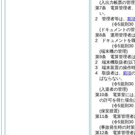
(入出力帳票の管理
第7条
電算管理者
い。
2
管理者等は、
前
(令5規則3
(ドキュメントの管
第8条
運用管理者
2
ドキュメントを
(令5規則3
(端末機の管理)
第9条
電算管理者
2
端末機取扱者
(以
3
端末装置の操作
4
取扱者は、
前項
ばならない。
(令5規則3
(入退者の管理)
第10条
電算室には
の許可を得た場合
(令5規則3
(保安措置)
第11条
電算管理者
(令5規則3
(事故発生時の対策
第12条
電算管理者