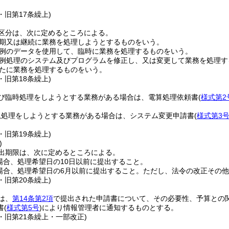
0・旧第17条繰上)
区分は、次に定めるところによる。
期又は継続に業務を処理しようとするものをいう。
例のデータを使用して、臨時に業務を処理するものをいう。
例処理のシステム及びプログラムを修正し、又は変更して業務を処理す
たに業務を処理するものをいう。
0・旧第18条繰上)
び臨時処理をしようとする業務がある場合は、電算処理依頼書
(
様式第2
規処理をしようとする業務がある場合は、システム変更申請書
(
様式第3
0・旧第19条繰上)
)
出期限は、次に定めるところによる。
場合、処理希望日の10日以前に提出すること。
場合、処理希望日の6月以前に提出すること。
ただし、法令の改正その他
0・旧第20条繰上)
は、
第14条第2項
で提出された申請書について、その必要性、予算との
書
(
様式第5号
)
により情報管理者に通知するものとする。
0・旧第21条繰上・一部改正)