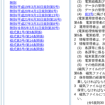
(1)
電算組織及び
附則
(2)
データの管理
附則
(平成19年3月30日規則第5号)
(3)
データの管理
附則
(平成20年4月1日規則第6号)
(4)
前3号
に掲げ
附則
(平成20年9月1日規則第13号)
(電算運用管理者の
附則
(平成21年6月30日規則第16号)
第4条
電算管理者
附則
(平成27年3月31日規則第8号)
2
運用管理者は、
附則
(令和5年3月31日規則第30号)
(電算処理情報管理
様式第1号
(第9条関係)
第5条
電算処理、
様式第2号
(第14条関係)
2
情報管理者は、
様式第3号
(第14条関係)
3
情報管理者は、
様式第4号
(第14条関係)
(1)
各課等に係る
様式第5号
(第16条関係)
(2)
各課等に係る
(3)
端末装置の保
(4)
電算管理者及
(5)
その他目的達
(磁気ファイルのデ
第6条
磁気ファイ
2
保存期限の経過
棄しなければなら
3
磁気ファイルは
保管しなければな
4
磁気ファイルに
い。
(令5規則3