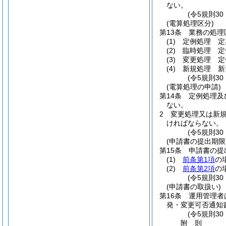
ない。
(令5規則3
(電算処理区分)
第13条
業務の処理
(1)
定例処理 定
(2)
臨時処理 定
(3)
変更処理 定
(4)
新規処理 新
(令5規則3
(電算処理の申請)
第14条
定例処理及
ない。
2
変更処理又は新
ければならない。
(令5規則3
(申請書の提出期限
第15条
申請書の提
(1)
前条第1項
の
(2)
前条第2項
の
(令5規則3
(申請書の取扱い)
第16条
運用管理者
発・変更可否通知
(令5規則3
附
則