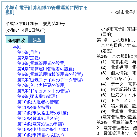
小城市電子計算組織の管理運営に関する
規則
○小城市電子
平成18年9月29日 規則第39号
小城市電子計算組織
(令和5年4月1日施行)
(目的)
第1条
この規則は
条項目次
沿革
ことを目的とする
本則
(定義)
第1条
(目的)
第2条
この規則に
第2条
(定義)
(1)
電算組織 与
第3条
(電算管理者の設置)
(2)
電算処理 電
第4条
(電算運用管理者の設置)
(3)
個人情報 電
第5条
(電算処理情報管理者の設置)
るものをいう。
第6条
(磁気ファイルのデータ管理)
(4)
データ 電算
第7条
(入出力帳票の管理)
(5)
磁気記録媒体
第8条
(ドキュメントの管理)
(6)
磁気ファイル
第9条
(端末機の管理)
(7)
ドキュメント
第10条
(入退者の管理)
(8)
端末装置 設
第11条
(保安措置)
(9)
電算室 電算
第12条
(事故発生時の対策)
(電算管理者の設置
第13条
(電算処理区分)
第3条
電算組織及
第14条
(電算処理の申請)
2
電算管理者は、
第15条
(申請書の提出期限)
3
電算管理者は、
第16条
(申請書の取扱い)