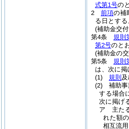
式第1号
の
2
前項
の補
る日とする
(補助金交付
第4条
規則
第2号
のと
(補助金の交
第5条
規則
は、次に掲
(1)
規則
及
(2)
補助事
する場合
次に掲げ
ア
主た
れた額の
相互流用