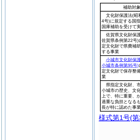
補助対
文化財保護法
(昭
4号)
に規定する国
国庫補助を受けて
佐賀県文化財保
佐賀県条例第22号)
定文化財で県費補
する事業
小城市文化財保
小城市条例第95号)
定文化財で保存整
業
県指定文化財、
小城市の歴史、文
上で、特に重要、
過重な負担となる
長が特に認めた事
様式第1号
(