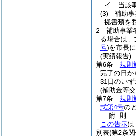
イ
当該
(3)
補助事
拠書類を
2
補助事業
る場合は、
号
)
を市長
(実績報告)
第6条
規則
完了の日か
31日のい
(補助金等交
第7条
規則
式第4号
の
附
則
この告示
は
別表
(第2条関