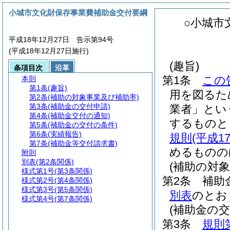
小城市文化財保存事業費補助金交付要綱
○小城市
平成18年12月27日 告示第94号
(平成18年12月27日施行)
(趣旨)
条項目次
沿革
第1条
この
本則
第1条
(趣旨)
用を図るた
第2条
(補助の対象事業及び補助率)
第3条
(補助金の交付申請)
業者」とい
第4条
(補助金交付の通知)
するものと
第5条
(補助金の交付の条件)
第6条
(実績報告)
規則
(平成
第7条
(補助金等交付請求書)
めるものの
附則
別表
(第2条関係)
(補助の対
様式第1号
(第3条関係)
第2条
補助
様式第2号
(第4条関係)
様式第3号
(第5条関係)
別表
のとお
様式第4号
(第7条関係)
(補助金の交
第3条
規則