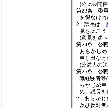
(公聴会開催
第23条
委
を得なけれ
2
議長は、
見を聴こう
(意見を述
第24条
公
あらかじめ
申し出なけ
(公述人の決
第25条
公
識経験者等
らかじめ申
め、議長を
2
あらかじ
及び反対者