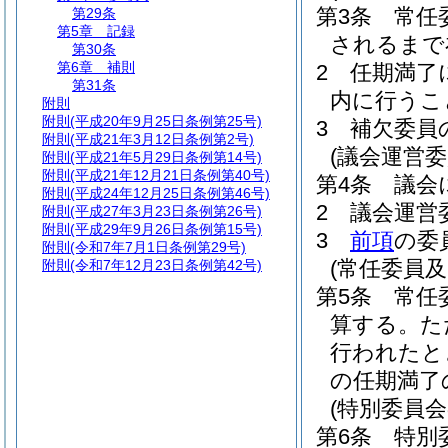
第3条
常任
第29条
第5章
記録
されるまで
第30条
第6章
補則
2
任期満了
第31条
内に行うこ
附則
附則
(平成20年9月25日条例第25号)
3
補欠委員
附則
(平成21年3月12日条例第2号)
(議会運営委
附則
(平成21年5月29日条例第14号)
附則
(平成21年12月21日条例第40号)
第4条
議会
附則
(平成24年12月25日条例第46号)
2
議会運営
附則
(平成27年3月23日条例第26号)
附則
(平成29年9月26日条例第15号)
3
前項
の委
附則
(令和7年7月1日条例第29号)
(常任委員
附則
(令和7年12月23日条例第42号)
第5条
常任
算する。
た
行われたと
の任期満了
(特別委員会
第6条
特別