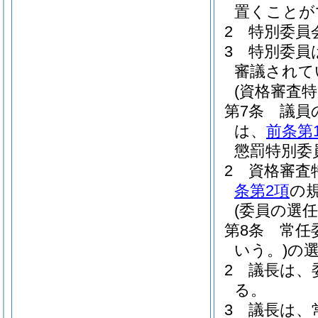
置くことが
2
特別委員
3
特別委員
審議されて
(資格審査
第7条
議員
は、
前条第
懲罰特別委
2
資格審査
条第2項
の
(委員の選任
第8条
常任
いう。)
の
2
議長は、
る。
3
議長は、