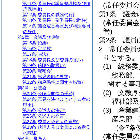
第11条
(委員長の議事整理権及び秩
(常任委員会
序保持権)
第1条
議会
第12条
(委員長の職務代行)
第13条
(委員長、副委員長の辞任)
(常任委員
第14条
(議会運営委員及び特別委員
管)
の辞任)
第2章
会議及び規律
第2条
議員
第15条
(招集)
2
常任委員
第16条
(定足数)
第17条
(表決)
りとする。
第18条
(委員長及び委員の除斥)
(1)
総務委
第19条
(傍聴の取扱い)
第20条
(秘密会)
総務部、
第21条
(出席説明の要求)
第22条
(秩序保持に関する措置)
関する事
第3章
公聴会
(2)
文教厚
第23条
(公聴会開催の手続)
第24条
(意見を述べようとする者の
福祉部及
申出)
(3)
産業建
第25条
(公述人の決定)
第26条
(公述人の発言)
産業部、
第27条
(委員と公述人の質疑)
(令7条
第28条
(代理人又は文書による意見
の陳述)
(常任委員の
第4章
参考人