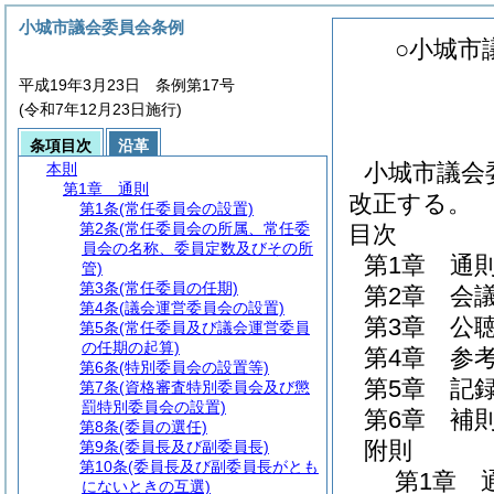
小城市議会委員会条例
○小城市
平成19年3月23日 条例第17号
(令和7年12月23日施行)
条項目次
沿革
小城市議会委
本則
第1章
通則
改正する。
第1条
(常任委員会の設置)
第2条
(常任委員会の所属、常任委
目次
員会の名称、委員定数及びその所
第1章
通
管)
第3条
(常任委員の任期)
第2章
会
第4条
(議会運営委員会の設置)
第3章
公
第5条
(常任委員及び議会運営委員
の任期の起算)
第4章
参
第6条
(特別委員会の設置等)
第5章
記
第7条
(資格審査特別委員会及び懲
罰特別委員会の設置)
第6章
補
第8条
(委員の選任)
附則
第9条
(委員長及び副委員長)
第10条
(委員長及び副委員長がとも
第1章
にないときの互選)