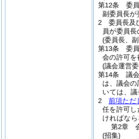
第12条
委
副委員長が
2
委員長及
員が委員長
(委員長、
第13条
委
会の許可を
(議会運営
第14条
議
は、議会の
いては、議
2
前項ただ
任を許可し
ければなら
第2章
(招集)