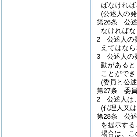
ばなければ
(公述人の発
第26条
公
なければな
2
公述人の
えてはなら
3
公述人の
動があると
ことができ
(委員と公述
第27条
委
2
公述人は
(代理人又
第28条
公
を提示する
場合は、こ