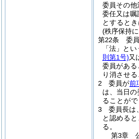
委員その他
委任又は嘱
とするとき
(秩序保持
第22条
委
「法」とい
則第1号)
又
委員がある
り消させる
2
委員が
前
は、当日の
ることがで
3
委員長は
と認めると
る。
第3章