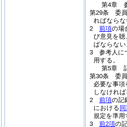
第4章
第29条
委
ればならな
2
前項
の場
び意見を聴
ばならない
3
参考人に
用する。
第5章
第30条
委
必要な事項
しなければ
2
前項
の記
における
同
規定を準用
3
前2項
の