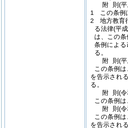
附
則
(
1
この条例
2
地方教育
る法律
(平成
は、この条
条例による
る。
附
則
(
この条例は
を告示され
る。
附
則
(
この条例は
附
則
(
この条例は
を告示され