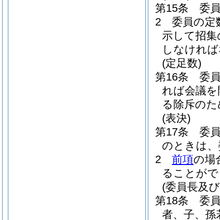
第15条
委
2
委員の定
示して招集
しなければ
(定足数)
第16条
委
れば会議を
る除斥のた
(表決)
第17条
委
のときは、
2
前項
の場
ることがで
(委員長及び
第18条
委
者、子、孫