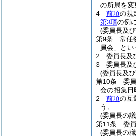
の所属を変
4
前項
の規
第3項
の例
(委員長及び
第9条
常任
員会」とい
2
委員長及
3
委員長及
(委員長及
第10条
委
会の招集日
2
前項
の互
う。
(委員長の
第11条
委
(委員長の職