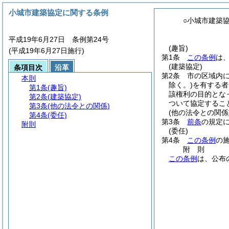
小城市建築協定に関する条例
○小城市建築
平成19年6月27日 条例第24号
(趣旨)
(平成19年6月27日施行)
第1条
この条例
は
(建築協定)
条項目次
沿革
第2条
市の区域内
本則
除く。)
を有する者
第1条
(趣旨)
該権利の目的とな
第2条
(建築協定)
ついて協定するこ
第3条
(他の法令との関係)
(他の法令との関係
第4条
(委任)
第3条
前条
の規定
附則
(委任)
第4条
この条例
の
附
則
この条例
は、公布