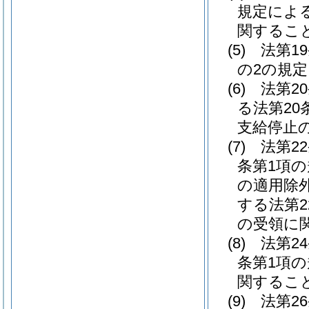
規定によ
関するこ
(5)
法第1
の2の規
(6)
法第2
る法第2
支給停止
(7)
法第2
条第1項
の適用除
する法第
の受領に
(8)
法第2
条第1項
関するこ
(9)
法第2