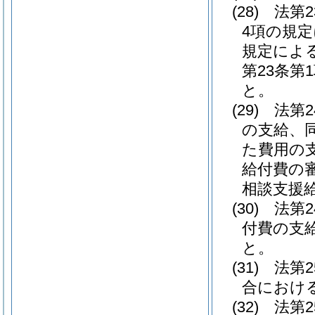
(28)
法第
4項の規
規定によ
第23条
と。
(29)
法第
の支給、
た費用の
給付費の
相談支援
(30)
法第
付費の支
と。
(31)
法第
合におけ
(32)
法第