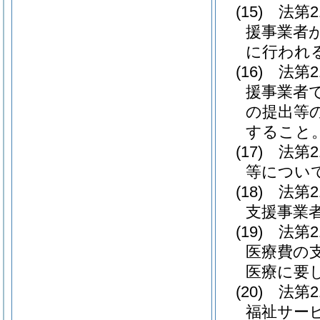
(15)
法第
援事業者
に行われ
(16)
法第
援事業者
の提出等
すること
(17)
法第
等につい
(18)
法第
支援事業
(19)
法第
医療費の
医療に要
(20)
法第
福祉サー