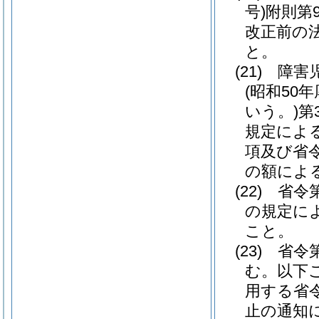
号)
附則第
改正前の
と。
(21)
障害
(昭和50
いう。)
第
規定によ
項及び省
の額によ
(22)
省令
の規定に
こと。
(23)
省令
む。以下
用する省
止の通知