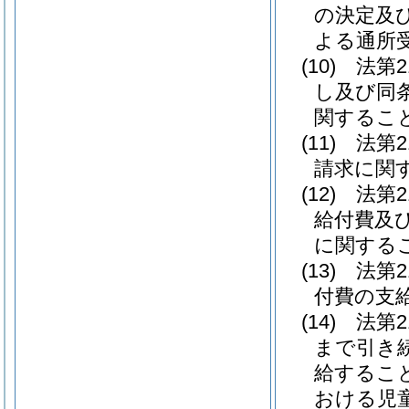
の決定及
よる通所
(10)
法第
し及び同
関するこ
(11)
法第
請求に関
(12)
法第
給付費及
に関する
(13)
法第
付費の支
(14)
法第2
まで引き
給するこ
おける児