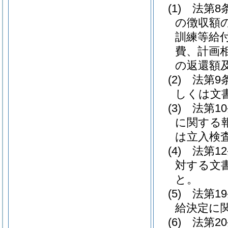
(1)
法第8
の徴収額
訓練等給
費、計画
の返還額
(2)
法第9
しくは文
(3)
法第1
に関する
は立入検
(4)
法第1
対する文
と。
(5)
法第1
給決定に
(6)
法第2