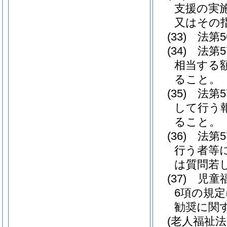
支援の実
又はその
(33)
法第
(34)
法第
相当する
ること。
(35)
法第
して行う
ること。
(36)
法第
行う者等
は質問若
(37)
児童
6項の規
勧奨に関
(老人福祉