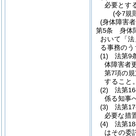
必要とす
(令7規
(身体障害
第5条
身体
おいて「法
る事務のう
(1)
法第9
体障害者
第7項の
すること
(2)
法第1
係る知事
(3)
法第1
必要な措
(4)
法第1
はその委