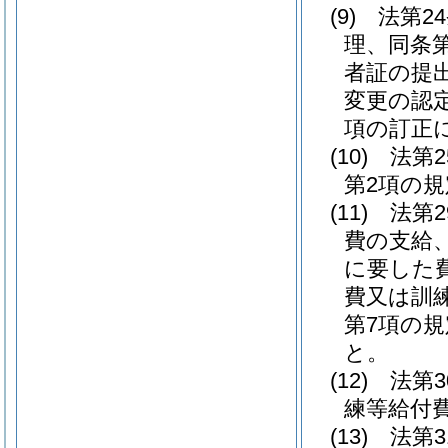
(9)
法第2
理、同条
者証の提
変更の認
項の訂正
(10)
法第
第2項の
(11)
法第
費の支給
に要した
費又は訓
第7項の
と。
(12)
法第
練等給付
(13)
法第