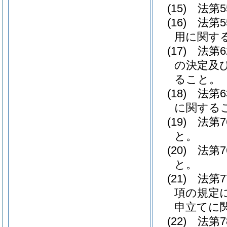
(15)
法第
(16)
法第
用に関す
(17)
法第
の決定及
ること。
(18)
法第
に関する
(19)
法第
と。
(20)
法第
と。
(21)
法第
項の規定
申立てに
(22)
法第