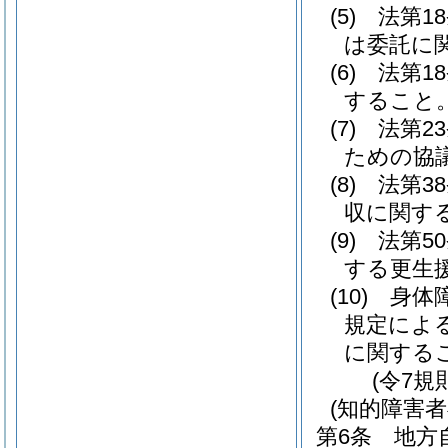
(5)
法第1
は委託に
(6)
法第1
すること
(7)
法第2
ための協
(8)
法第3
収に関す
(9)
法第5
する更生
(10)
身体
規定によ
に関する
(令7規
(知的障害
第6条
地方