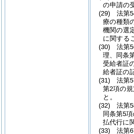
の申請の
(29)
法第
療の種類
機関の選
に関する
(30)
法第
理、同条
受給者証
給者証の
(31)
法第
第2項の
と。
(32)
法第
同条第5
払代行に
(33)
法第