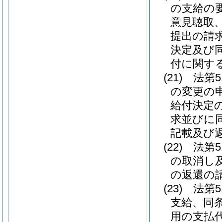
の支給の
意見聴取
提出の請
決定及び
付に関す
(21)
法第
の変更の
給付決定
求並びに
記載及び
(22)
法第
の取消し
の返還の
(23)
法第
支給、同
用の支払