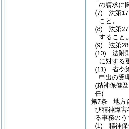
の請求に
(7)
法第1
こと。
(8)
法第2
すること
(9)
法第2
(10)
法附
に対する
(11)
省令
申出の受
(精神保健
任)
第7条
地方
び精神障害
る事務のう
(1)
精神保