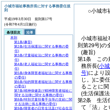
小城市福祉事務所長に対する事務委任規
則
○小城市
平成19年3月30日 規則第17号
(令和7年4月1日施行)
条項目次
沿革
小城市福祉
本則
第1条
(趣旨)
則第29号)
第2条
(生活保護法に関する事務の委
任)
(趣旨)
第3条
(児童福祉法に関する事務の委
第1条
この
任)
第4条
(老人福祉法に関する事務の委
務所長
(
小城
任)
号)
により
第5条
(身体障害者福祉法に関する事務
の委任)
じ。)
に委
第6条
(知的障害者福祉法に関する事務
ることに関
の委任)
第7条
(精神保健及び精神障害者福祉に
(生活保護
関する法律に関する事務の委任)
第2条
生活
第8条
(特別児童扶養手当等の支給に関
する法律に係る事務の委任)
て「法」と
第9条
(障害者の日常生活及び社会生活