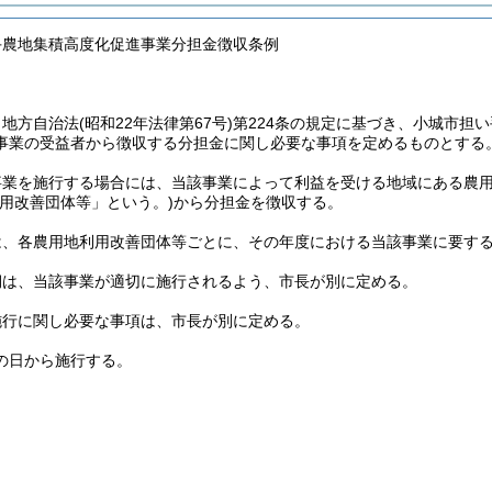
手農地集積高度化促進事業分担金徴収条例
、地方自治法
(昭和22年法律第67号)
第224条の規定に基づき、小城市担
事業の受益者から徴収する分担金に関し必要な事項を定めるものとする
事業を施行する場合には、当該事業によって利益を受ける地域にある農
利用改善団体等」という。)
から分担金を徴収する。
は、各農用地利用改善団体等ごとに、その年度における当該事業に要す
期は、当該事業が適切に施行されるよう、市長が別に定める。
施行に関し必要な事項は、市長が別に定める。
の日から施行する。