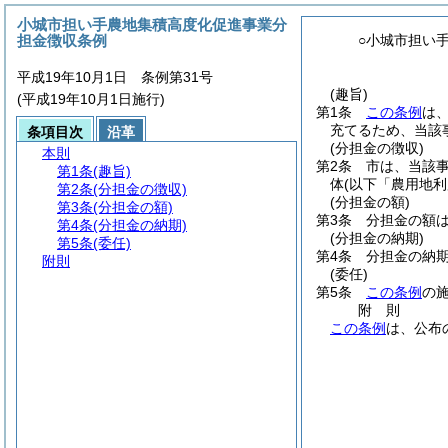
小城市担い手農地集積高度化促進事業分
担金徴収条例
○小城市担い
平成19年10月1日 条例第31号
(趣旨)
(平成19年10月1日施行)
第1条
この条例
は
充てるため、当該
条項目次
沿革
(分担金の徴収)
本則
第2条
市は、当該
第1条
(趣旨)
体
(以下「農用地
第2条
(分担金の徴収)
(分担金の額)
第3条
(分担金の額)
第3条
分担金の額
第4条
(分担金の納期)
(分担金の納期)
第5条
(委任)
第4条
分担金の納
附則
(委任)
第5条
この条例
の
附
則
この条例
は、公布