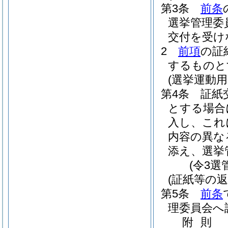
第3条
前条
選挙管理委
交付を受け
2
前項
の証
するものと
(選挙運動
第4条
証紙
とする場合
入し、これ
内容の異な
添え、選挙
(令3選
(証紙等の返
第5条
前条
理委員会へ
附
則