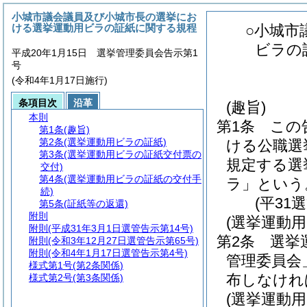
小城市議会議員及び小城市長の選挙にお
ける選挙運動用ビラの証紙に関する規程
○小城市
ビラの
平成20年1月15日 選挙管理委員会告示第1
号
(令和4年1月17日施行)
条項目次
沿革
(趣旨)
本則
第1条
この
第1条
(趣旨)
第2条
(選挙運動用ビラの証紙)
ける公職選
第3条
(選挙運動用ビラの証紙交付票の
規定する選
交付)
第4条
(選挙運動用ビラの証紙の交付手
ラ」という
続)
(平31
第5条
(証紙等の返還)
附則
(選挙運動
附則
(平成31年3月1日選管告示第14号)
第2条
選挙
附則
(令和3年12月27日選管告示第65号)
附則
(令和4年1月17日選管告示第4号)
管理委員会
様式第1号
(第2条関係)
布しなけれ
様式第2号
(第3条関係)
(選挙運動