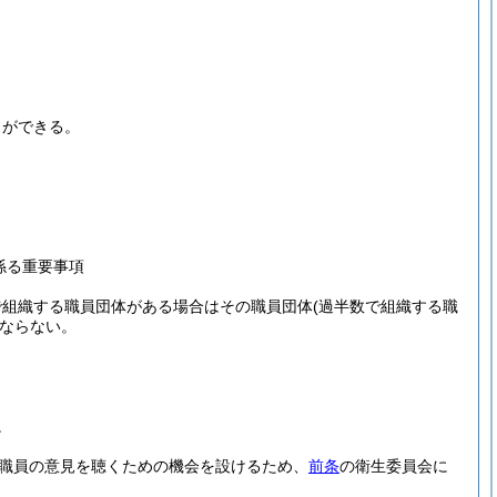
とができる。
係る重要事項
で組織する職員団体がある場合はその職員団体
(過半数で組織する職
ならない。
。
て職員の意見を聴くための機会を設けるため、
前条
の衛生委員会に