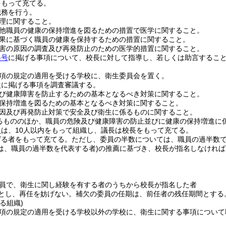
をもって充てる。
職務を行う。
理に関すること。
他職員の健康の保持増進を図るための措置で医学に関すること。
果に基づく職員の健康を保持するための措置に関すること。
害の原因の調査及び再発防止のための医学的措置に関すること。
各号
に掲げる事項について、校長に対して指導し、若しくは助言するこ
1項の規定の適用を受ける学校に、衛生委員会を置く。
次に掲げる事項を調査審議する。
び健康障害を防止するための基本となるべき対策に関すること。
保持増進を図るための基本となるべき対策に関すること。
因及び再発防止対策で安全及び衛生に係るものに関すること。
るもののほか、職員の危険及び健康障害の防止並びに健康の保持増進に
は、10人以内をもって組織し、議長は校長をもって充てる。
げる者をもって充てる。
ただし、委員の半数については、職員の過半数
は、職員の過半数を代表する者)
の推薦に基づき、校長が指名しなければ
員で、衛生に関し経験を有する者のうちから校長が指名した者
とし、再任を妨げない。
補欠の委員の任期は、前任者の残任期間とする
る組織)
第1項の規定の適用を受ける学校以外の学校に、衛生に関する事項につい
。