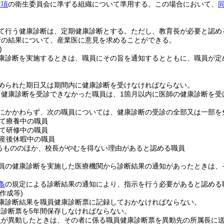
前項
の衛生委員会に準ずる組織について準用する。
この場合において、
て行う健康診断は、定期健康診断とする。
ただし、教育長が必要と認め
断の結果について、産業医に意見を求めることができる。
)
康診断を実施するときは、職員にその旨を通知するとともに、職員が定
められた期日又は期間内に健康診断を受けなければならない。
る健康診断を受診できなかった職員は、1箇月以内に医師の健康診断を受
にかかわらず、次の職員については、健康診断の受診の全部又は一部を
て療養中の職員
て研修中の職員
産後休暇中の職員
るもののほか、校長がやむを得ない理由があると認める職員
員の健康診断を実施した医療機関から診断結果の通知があったときは、
条
の規定による診断結果の通知により、指示を行う必要があると認める
作成等)
康診断結果を職員健康診断票に記録しておかなければならない。
康診断票を5年間保存しなければならない。
員が異動したときは、その者に係る職員健康診断票を異動先の所属長に