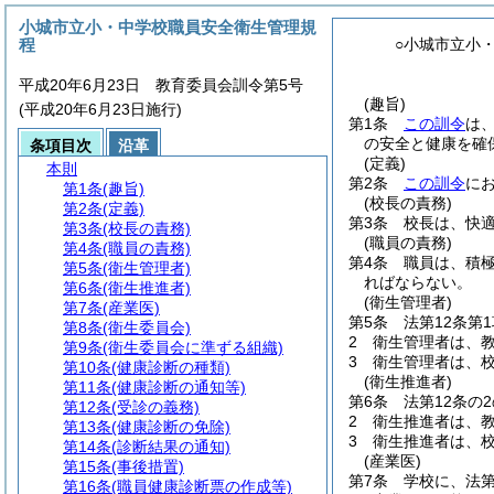
小城市立小・中学校職員安全衛生管理規
程
○小城市立小
平成20年6月23日 教育委員会訓令第5号
(趣旨)
(平成20年6月23日施行)
第1条
この訓令
は
の安全と健康を確
条項目次
沿革
(定義)
本則
第2条
この訓令
に
第1条
(趣旨)
(校長の責務)
第2条
(定義)
第3条
校長は、快
第3条
(校長の責務)
(職員の責務)
第4条
(職員の責務)
第4条
職員は、積
第5条
(衛生管理者)
ればならない。
第6条
(衛生推進者)
(衛生管理者)
第7条
(産業医)
第5条
法第12条第
第8条
(衛生委員会)
2
衛生管理者は、
第9条
(衛生委員会に準ずる組織)
3
衛生管理者は、校
第10条
(健康診断の種類)
(衛生推進者)
第11条
(健康診断の通知等)
第6条
法第12条の
第12条
(受診の義務)
2
衛生推進者は、
第13条
(健康診断の免除)
3
衛生推進者は、校
第14条
(診断結果の通知)
(産業医)
第15条
(事後措置)
第7条
学校に、法第
第16条
(職員健康診断票の作成等)