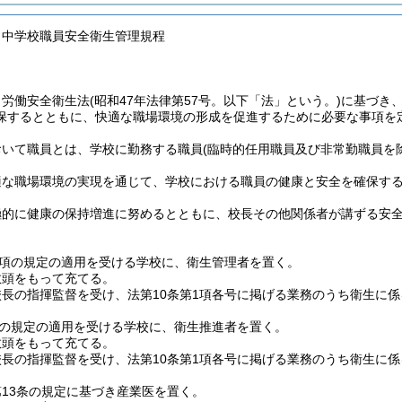
・中学校職員安全衛生管理規程
、労働安全衛生法
(昭和47年法律第57号。以下「法」という。)
に基づき
保するとともに、快適な職場環境の形成を促進するために必要な事項を
おいて職員とは、学校に勤務する職員
(臨時的任用職員及び非常勤職員を
適な職場環境の実現を通じて、学校における職員の健康と安全を確保す
極的に健康の保持増進に努めるとともに、校長その他関係者が講ずる安
1項の規定の適用を受ける学校に、衛生管理者を置く。
教頭をもって充てる。
長の指揮監督を受け、法第10条第1項各号に掲げる業務のうち衛生に
2の規定の適用を受ける学校に、衛生推進者を置く。
教頭をもって充てる。
長の指揮監督を受け、法第10条第1項各号に掲げる業務のうち衛生に
13条の規定に基づき産業医を置く。