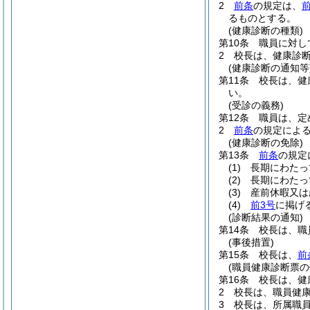
2
前条
の規定は、
るものとする。
(健康診断の種類)
第10条
職員に対し
2
校長は、健康診
(健康診断の通知等
第11条
校長は、健
い。
(受診の義務)
第12条
職員は、定
2
前条
の規定によ
(健康診断の免除)
第13条
前条
の規定
(1)
長期にわたっ
(2)
長期にわたっ
(3)
産前休暇又は
(4)
前3号
に掲げ
(診断結果の通知)
第14条
校長は、職
(事後措置)
第15条
校長は、
前
(職員健康診断票の
第16条
校長は、健
2
校長は、職員健
3
校長は、所属職