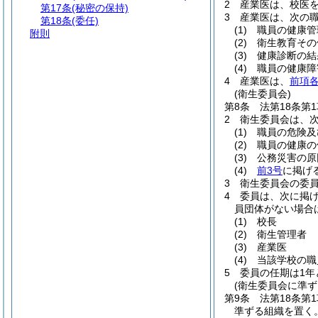
2
産業医は、校医
第17条
(秘密の保持)
3
産業医は、次の
第18条
(委任)
(1)
職員の健康管
附則
(2)
衛生教育その
(3)
健康診断の結
(4)
職員の健康障
4
産業医は、
前項
(衛生委員会)
第8条
法第18条第
2
衛生委員会は、
(1)
職員の危険及
(2)
職員の健康の
(3)
公務災害の原
(4)
前3号
に掲げ
3
衛生委員会の委員
4
委員は、次に掲
員団体がない場合
(1)
校長
(2)
衛生管理者
(3)
産業医
(4)
当該学校の職
5
委員の任期は1年
(衛生委員会に準ず
第9条
法第18条
準ずる組織を置く