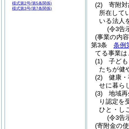
様式第2号
(第5条関係)
(2)
寄附対
様式第3号
(第7条関係)
所在して
いる法人
(令3告
(事業の内容
第3条
条例
てる事業は
(1)
子ども
たちが健
(2)
健康・
せに暮ら
(3)
地域再
り認定を
ひと・し
(令3告
(寄附金の使