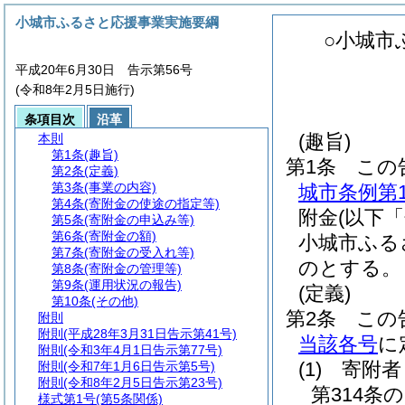
小城市ふるさと応援事業実施要綱
○小城市
平成20年6月30日 告示第56号
(令和8年2月5日施行)
条項目次
沿革
(趣旨)
本則
第1条
(趣旨)
第1条
この
第2条
(定義)
第3条
(事業の内容)
城市条例第
第4条
(寄附金の使途の指定等)
附金
(以下
第5条
(寄附金の申込み等)
第6条
(寄附金の額)
小城市ふる
第7条
(寄附金の受入れ等)
のとする。
第8条
(寄附金の管理等)
第9条
(運用状況の報告)
(定義)
第10条
(その他)
第2条
この
附則
附則
(平成28年3月31日告示第41号)
当該各号
に
附則
(令和3年4月1日告示第77号)
(1)
寄附者
附則
(令和7年1月6日告示第5号)
附則
(令和8年2月5日告示第23号)
第314
様式第1号
(第5条関係)