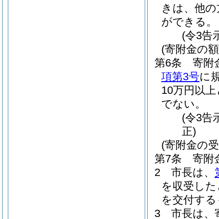
きは、他の
ができる。
(令3告
(寄附金の額
第6条
寄附
項第3号
に
10万円以
でない。
(令3
正)
(寄附金の受
第7条
寄附
2
市長は、
を収受した
を交付する
3
市長は、