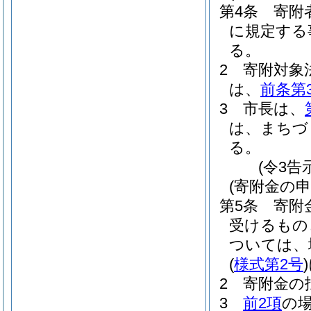
第4条
寄附
に規定する
る。
2
寄附対象
は、
前条第
3
市長は、
は、まちづ
る。
(令3告
(寄附金の申
第5条
寄附
受けるもの
ついては、
(
様式第2号
)
2
寄附金の
3
前2項
の