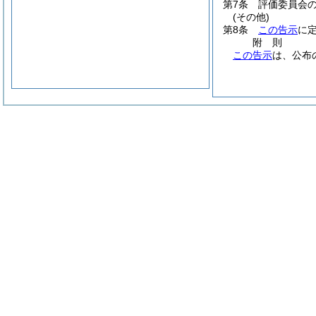
第7条
評価委員会
(その他)
第8条
この告示
に
附
則
この告示
は、公布