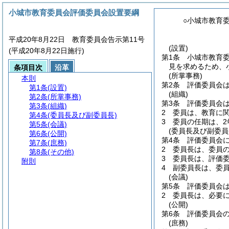
小城市教育委員会評価委員会設置要綱
○小城市教育
平成20年8月22日 教育委員会告示第11号
(設置)
(平成20年8月22日施行)
第1条
小城市教育
見を求めるため、
条項目次
沿革
(所掌事務)
本則
第2条
評価委員会
第1条
(設置)
(組織)
第2条
(所掌事務)
第3条
評価委員会
第3条
(組織)
2
委員は、教育に
第4条
(委員長及び副委員長)
3
委員の任期は、2
第5条
(会議)
(委員長及び副委員
第6条
(公開)
第4条
評価委員会
第7条
(庶務)
2
委員長は、委員
第8条
(その他)
3
委員長は、評価
附則
4
副委員長は、委
(会議)
第5条
評価委員会
2
委員長は、必要
(公開)
第6条
評価委員会
(庶務)