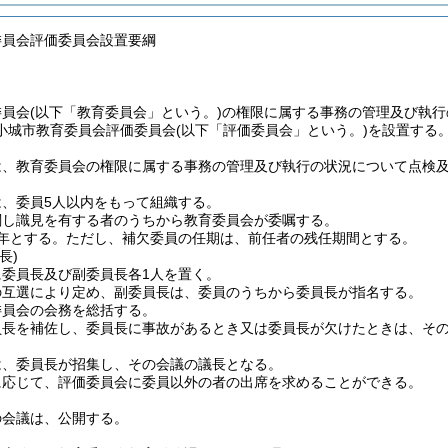
委員会評価委員会設置要綱
委員会
(以下「教育委員会」という。)
の権限に属する事務の管理及び執行
小城市教育委員会評価委員会
(以下「評価委員会」という。)
を設置する
は、教育委員会の権限に属する事務の管理及び執行の状況について点検
は、委員5人以内をもって組織する。
関し識見を有する者のうちから教育委員会が委嘱する。
年とする。
ただし、補欠委員の任期は、前任者の残任期間とする。
長)
に委員長及び副委員長各1人を置く。
の互選により定め、副委員長は、委員のうちから委員長が指名する。
委員会の会務を総括する。
員長を補佐し、委員長に事故があるとき又は委員長が欠けたときは、そ
は、委員長が招集し、その会議の議長となる。
に応じて、評価委員会に委員以外の者の出席を求めることができる。
の会議は、公開する。